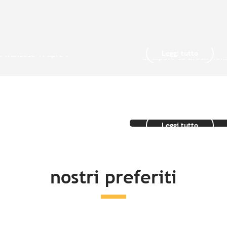
Le Grandi citt
r Cornouaille
Brest
 autentica, la
Dimenticate tutto ciò 
Leggi tutto
 francese vi apre i
di sapere su Brest. Ven
 spazi naturali...
scoprire...
Idee soggiorn
Leggi tutto
nostri preferiti