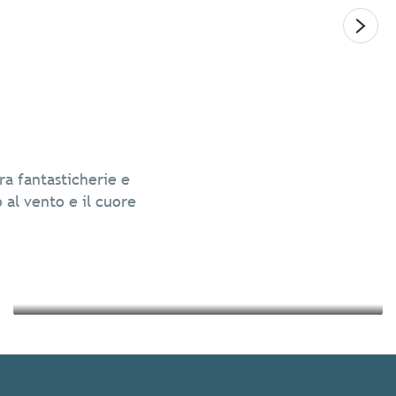
Legg
Cultura e patrimonio
ra fantasticherie e
Vacanze eco-sostenibili in Bretagna
o al vento e il cuore
Leggi tutto
Leggi tutto