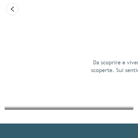
Leggi tutto
Relax in Bretagna
Da scoprire e vive
scoperte. Sui sentie
Leggi tutto