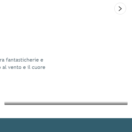
Legg
Cultura e patrimonio
ra fantasticherie e
Vacanze eco-sostenibili in Bretagna
o al vento e il cuore
Leggi tutto
Leggi tutto