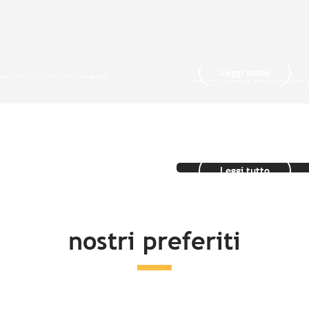
 Saint-Brieuc –
Le Grandi citt
 – Les Caps
Lorient
o di Paimpol e i
Cuore pulsante della 
Leggi tutto
pi di Fréhel ed Erquy,
delle Indie, Lorient col
 scoperta di...
spirito delle grandi...
Idee soggiorn
Leggi tutto
nostri preferiti