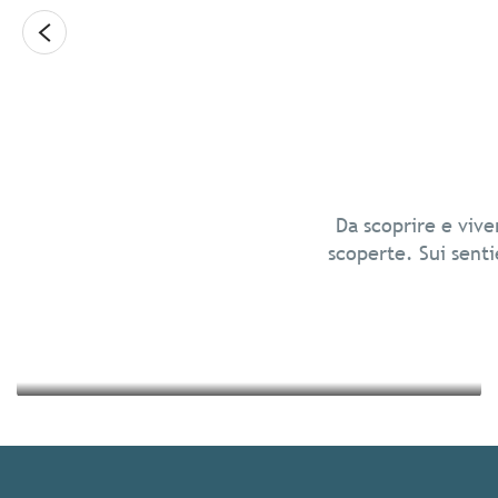
Leggi tutto
Relax in Bretagna
Da scoprire e vive
scoperte. Sui sentie
Leggi tutto