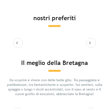
nostri preferiti
Leggi tutto
Leg
Il meglio della Bretagna
Relax in Bretagna
Da scoprire e vivere con delle belle gite. Tra passeggiate e
prelibatezze, tra fantasticherie e scoperte. Sui sentieri, sulla
spiaggia o lungo i vicoli acciottolati, con il naso al vento e il
cuore gonfio di emozioni, abbracciate la Bretagna!
Leggi tutto