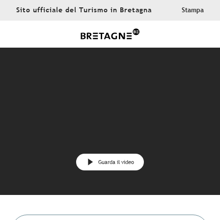
Aller
Sito ufficiale del Turismo in Bretagna
Stampa
au
contenu
principal
Guarda il video