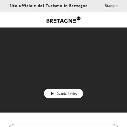
Aller
Sito ufficiale del Turismo in Bretagna
Stampa
au
contenu
principal
Guarda il video