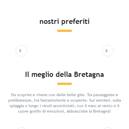
nostri preferiti
Leggi tutto
Leg
Il meglio della Bretagna
Relax in Bretagna
Da scoprire e vivere con delle belle gite. Tra passeggiate e
prelibatezze, tra fantasticherie e scoperte. Sui sentieri, sulla
spiaggia o lungo i vicoli acciottolati, con il naso al vento e il
cuore gonfio di emozioni, abbracciate la Bretagna!
Leggi tutto