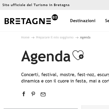
Aller
Sito ufficiale del Turismo in Bretagna
au
contenu
principal
Destinazioni
S
Home
Preparare il mio soggiorno
Agenda
Agenda
Ajout
Concerti, festival, mostre, fest-noz, escu
dinamica e con il cuore in festa, mai a co