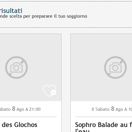
risultati
ande scelta per preparare il tuo soggiorno
8
8
abato
Ago
A 21:00
Sabato
Ago
A 1
Il
 des Glochos
Sophro Balade au f
l'eau