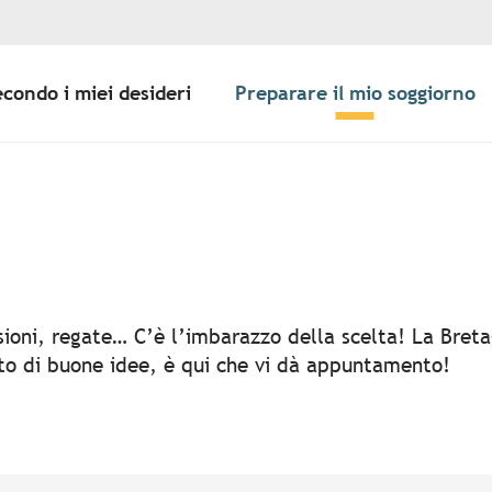
econdo i miei desideri
Preparare il mio soggiorno
er aux favoris
rsioni, regate… C’è l’imbarazzo della scelta! La Bret
rto di buone idee, è qui che vi dà appuntamento!