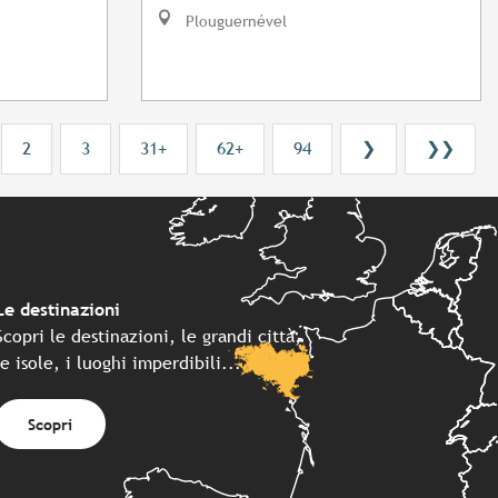
Plouguernével
2
3
31+
62+
94
❯
❯❯
Le destinazioni
Scopri le destinazioni, le grandi città,
le isole, i luoghi imperdibili...
Scopri