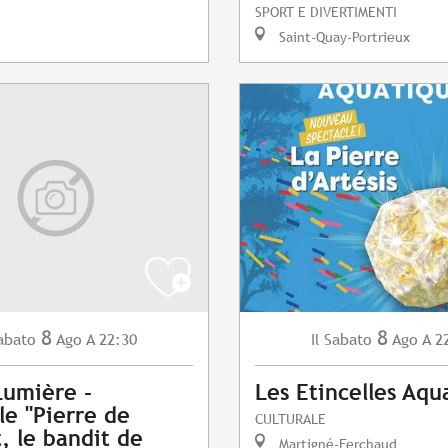
SPORT E DIVERTIMENTI
Saint-Quay-Portrieux
8
8
abato
Ago
A 22:30
Sabato
Ago
A 2
Il
Lumière -
Les Etincelles Aqu
le "Pierre de
CULTURALE
t, le bandit de
Martigné-Ferchaud