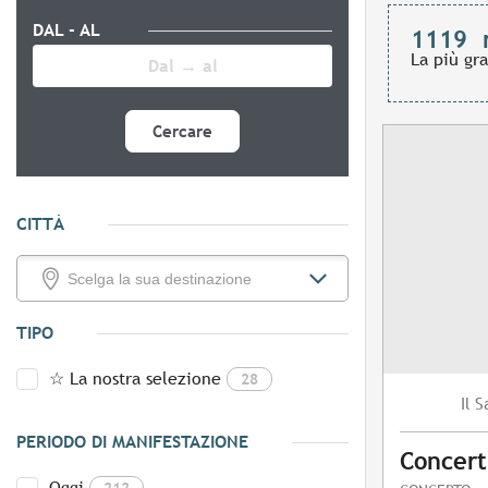
DAL - AL
1119
La più gr
Cercare
CITTÀ
TIPO
☆ La nostra selezione
28
S
Il
PERIODO DI MANIFESTAZIONE
Concert
Oggi
212