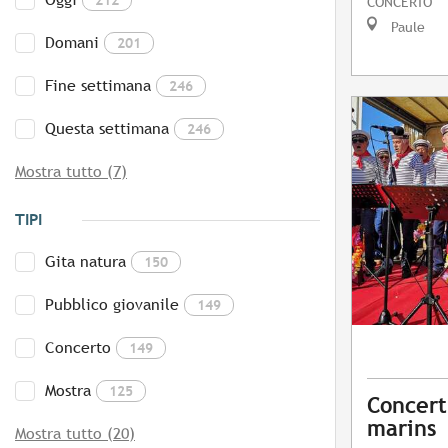
CONCERTO
Paule
Domani
201
Fine settimana
246
Questa settimana
246
Mostra tutto (7)
TIPI
Gita natura
150
Pubblico giovanile
149
Concerto
149
Mostra
125
Concert
marins
Mostra tutto (20)