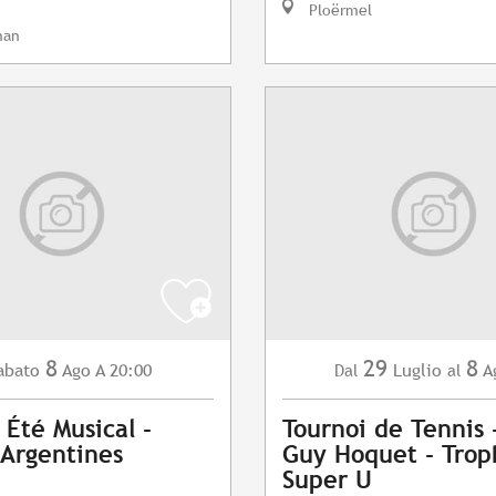
Ploërmel
nan
8
29
8
abato
Ago
A 20:00
Luglio
A
Dal
al
 Été Musical -
Tournoi de Tennis
 Argentines
Guy Hoquet - Tro
Super U