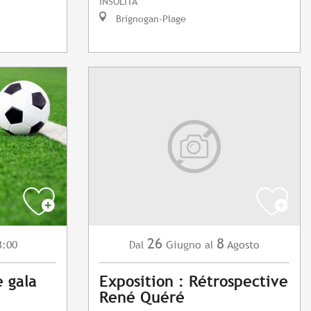
INSOLITA
Brignogan-Plage
26
8
3:00
Giugno
Agosto
Dal
al
e gala
Exposition : Rétrospective
René Quéré