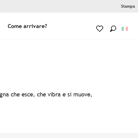
Stampa
Come arrivare?
Ricerca
Voir les favoris
agna che esce, che vibra e si muove,