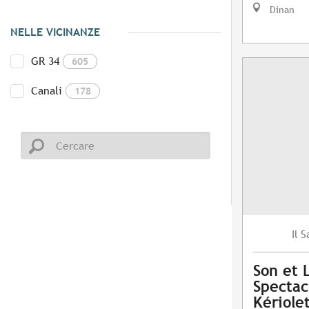
Dinan
NELLE VICINANZE
GR 34
605
Canali
178
S
Il
Son et 
Spectac
Kériole