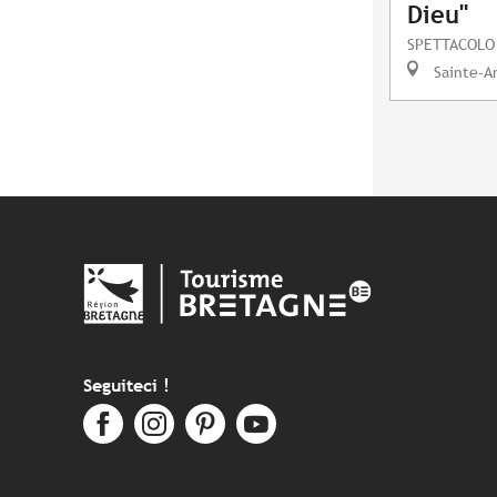
Dieu"
SPETTACOLO
Sainte-A
Seguiteci !