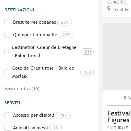
CONCERTO
Saint-Re
DESTINAZIONI
Brest terres océanes
281
Quimper Cornouaille
237
Destination Coeur de Bretagne
213
- Kalon Breizh
Côte de Granit rose - Baie de
153
Morlaix
Mostra tutto (10)
S
Il
SERVIZI
Festival
Accesso per disabili
187
Figures
Animali ammessi
18
CULTURALE