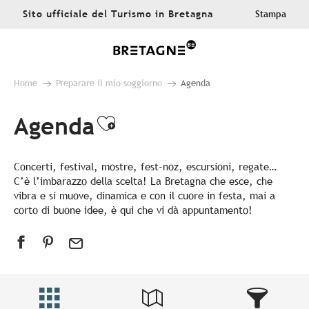
Aller
Sito ufficiale del Turismo in Bretagna
Stampa
au
contenu
principal
Home
Preparare il mio soggiorno
Agenda
Agenda
Ajouter aux favoris
Concerti, festival, mostre, fest-noz, escursioni, regate…
C’è l’imbarazzo della scelta! La Bretagna che esce, che
vibra e si muove, dinamica e con il cuore in festa, mai a
corto di buone idee, è qui che vi dà appuntamento!