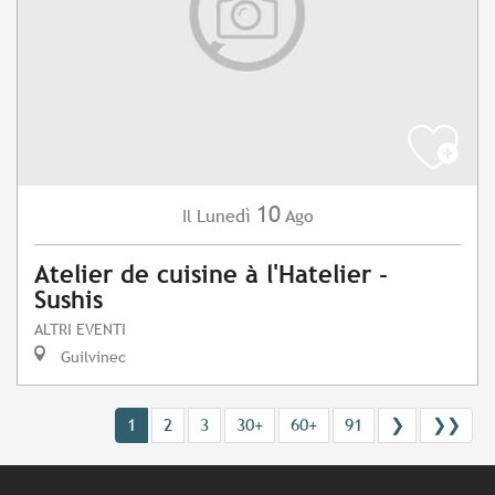
10
Lunedì
Ago
Il
Atelier de cuisine à l'Hatelier -
Sushis
ALTRI EVENTI
Guilvinec
1
2
3
30+
60+
91
❯
❯❯