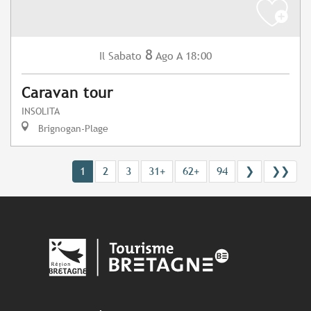
8
Sabato
Ago
A 18:00
Il
Caravan tour
INSOLITA
Brignogan-Plage
1
2
3
31+
62+
94
❯
❯❯