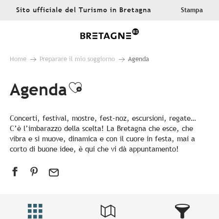
Aller
Sito ufficiale del Turismo in Bretagna
Stampa
au
contenu
principal
Home
Preparare il mio soggiorno
Agenda
Agenda
Ajouter aux favoris
Concerti, festival, mostre, fest-noz, escursioni, regate…
C’è l’imbarazzo della scelta! La Bretagna che esce, che
vibra e si muove, dinamica e con il cuore in festa, mai a
corto di buone idee, è qui che vi dà appuntamento!