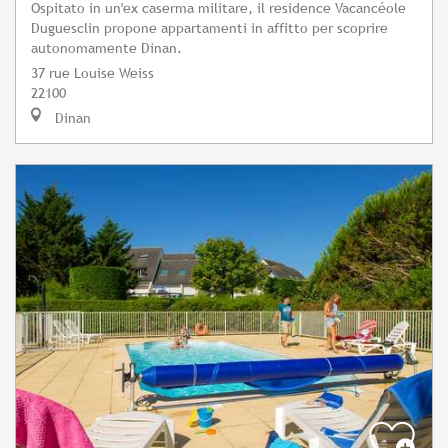
Ospitato in un'ex caserma militare, il residence Vacancéole
Duguesclin propone appartamenti in affitto per scoprire
autonomamente Dinan.
37 rue Louise Weiss
22100
Dinan