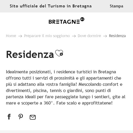
Aller
Sito ufficiale del Turismo in Bretagna
Stampa
au
contenu
principal
Home
Preparare il mio soggiorno
Dove dormire
Residenza
Residenza
Ajouter aux favo
Idealmente posizionati, i residence turistici in Bretagna
offrono tutti i servizi di prossimità e gli appartamenti che
più si adattano alla vostra famiglia! Mescolando comfort e
divertimenti, piscina, tennis o giardini, sono punti di
partenza ideali per fare passeggiate lungo i sentieri, gite al
mare e scoperte a 360°. Fate scalo e approfittatene!