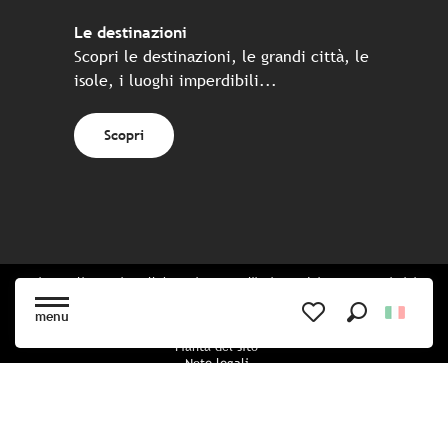
Le destinazioni
Scopri le destinazioni, le grandi città, le
isole, i luoghi imperdibili...
Scopri
Sito realizzato in collaborazione con l'insieme dei partner turistici
bretoni
menu
Ricerca
Voir les favoris
Pianta del sito
Note legali
Politica di riservatezza
Politica sui cookie
Impostazioni dei cookie
Prenotazione CGU