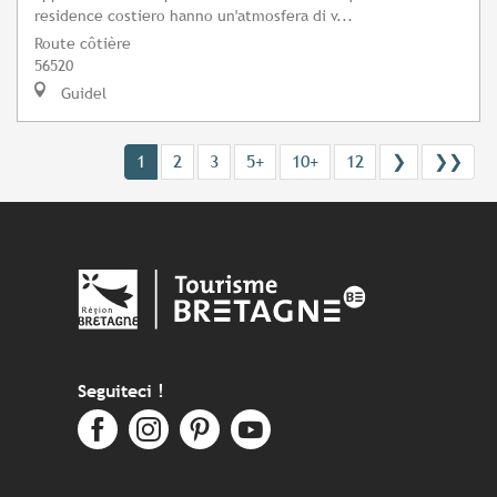
residence costiero hanno un'atmosfera di v...
Route côtière
56520
Guidel
1
2
3
5+
10+
12
❯
❯❯
Seguiteci !