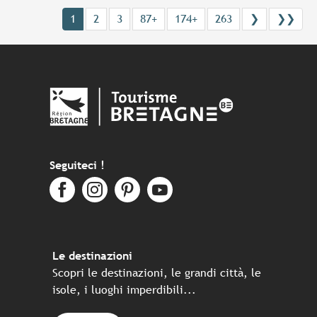
1
2
3
87+
174+
263
❯
❯❯
Seguiteci !
Le destinazioni
Scopri le destinazioni, le grandi città, le
isole, i luoghi imperdibili...