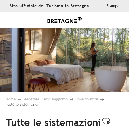
Aller
Sito ufficiale del Turismo in Bretagna
Stampa
au
contenu
principal
Home
Preparare il mio soggiorno
Dove dormire
Tutte le sistemazioni
Tutte le sistemazioni
Ajoute