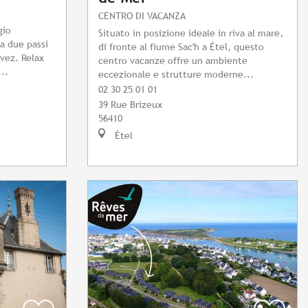
CENTRO DI VACANZA
gio
Situato in posizione ideale in riva al mare,
a due passi
di fronte al fiume Sac'h a Étel, questo
évez. Relax
centro vacanze offre un ambiente
..
eccezionale e strutture moderne...
02 30 25 01 01
39 Rue Brizeux
56410
Étel