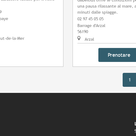
una pausa rilassante al mare, a
9
minuti dalle spiagge.
bbaye
02 97 45 05 05
Barrage d'Arzal
56190
ut-de-la-Mer
Arzal
Prenotare
1