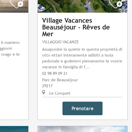
Village Vacances
Beauséjour - Rêves de
Mer
VILLAGGIO VACANZE
 il maniero
ggiorni
Assaporate la quiete in questa proprietà di
i svago e le
otto ettari interamente adibiti a isola
pedonale e godetevi pienamente le vostre
vacanze in famiglia di f...
02 98 89 09 21
Parc de Beauséjour
29217
Le Conquet
Prenotare