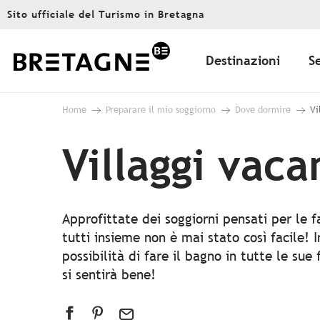
Aller
Sito ufficiale del Turismo in Bretagna
au
contenu
principal
Destinazioni
S
Home
Preparare il mio soggiorno
Dove dormire
Vi
Villaggi vac
Approfittate dei soggiorni pensati per le fa
tutti insieme non è mai stato così facile!
possibilità di fare il bagno in tutte le su
si sentirà bene!