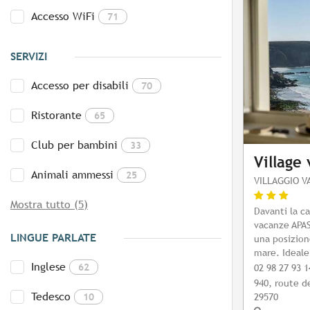
Accesso WiFi
71
SERVIZI
Accesso per disabili
70
Ristorante
65
Club per bambini
33
Village
Animali ammessi
25
VILLAGGIO V
Mostra tutto (5)
Davanti la cal
vacanze APA
LINGUE PARLATE
una posizione
mare. Ideale 
Inglese
62
02 98 27 93 1
940, route d
Tedesco
10
29570