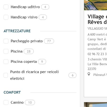
Handicap uditivo
4
Village
Handicap visivo
4
Rêves d
VILLAGGIO V
ATTREZZATURE
A 600 metri d
Camp Vert è 
Parcheggio privato
77
gruppo, dedi
costellati di
Piscina
28
02 96 72 23 3
3 chemin Vil
Piscina coperta
9
La Ville Ber
22370
Punto di ricarica per veicoli
Pléneuf-
6
elettrici
COMFORT
Camino
10