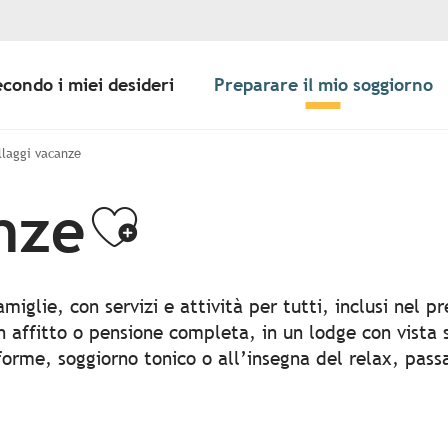
econdo i miei desideri
Preparare il mio soggiorno
llaggi vacanze
anze
Ajouter aux 
miglie, con servizi e attività per tutti, inclusi nel p
 In affitto o pensione completa, in un lodge con vist
e forme, soggiorno tonico o all’insegna del relax, pa