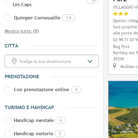
16
Les Caps
VILLAGGIO V
Quimper Cornouaille
14
Questo villag
farà scoprire
Mostra tutto (8)
alle porte de
02 98 71 07 9
CITTÀ
Beg Porz
Kerfany les P
29350
Moëlan-s
PRENOTAZIONE
Con prenotazione online
4
TURISMO E HANDICAP
Handicap mentale
6
Handicap motorio
5