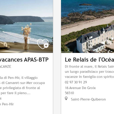
 vacances APAS-BTP
Le Relais de l'Océ
ACANZE
Di fronte al mare, il Relais Sa
un luogo paradisiaco per trasc
vacanze in famiglia con spirito
a di Pen-Hir, il villaggio
02 97 30 91 29
S di Camaret-sur-Mer occupa
 privilegiata di fronte al
16 Avenue De Groix
per fare il pieno...
56510
4
Saint-Pierre-Quiberon
e Pen-Hir