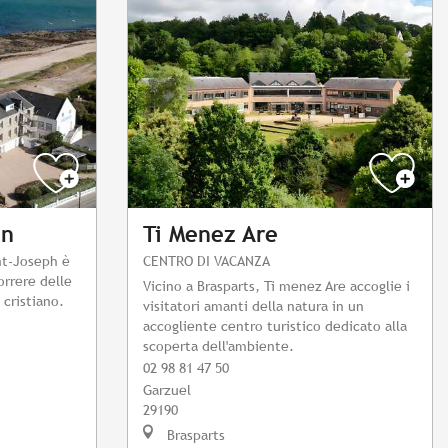
an
Ti Menez Are
int-Joseph è
CENTRO DI VACANZA
orrere delle
Vicino a Brasparts, Ti menez Are accoglie i
 cristiano.
visitatori amanti della natura in un
accogliente centro turistico dedicato alla
scoperta dell'ambiente.
02 98 81 47 50
Garzuel
29190
Brasparts