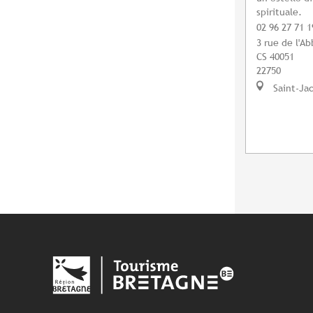
spirituale.
02 96 27 71 1
3 rue de l'A
CS 40051
22750
Saint-Jac