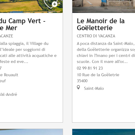
 du Camp Vert -
Le Manoir de la
e Mer
Goëletterie
ACANZE
CENTRO DI VACANZA
alla spiaggia, il Village du
A poca distanza da Saint-Malo,
l’ideale per soggiorni di
della Goëletterie organizza so
cati alle attività acquatiche e
chiavi in ??mano per i centri d
 feste ed eve...
scuole. Con il mare all'or...
7
02 99 81 91 23
le Rouault
10 Rue de la Goëletrie
neuf
35400
Saint-Malo
Val-André