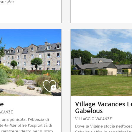
sur-Mer
ye
Village Vacances L
Gabelous
ACANZE
VILLAGGIO VACANZE
 una penisola, l'Abbazia di
e-la-Mer offre l'ospitalità di
Dove la Vilaine sfocia nell'oce
 carattere ideato per il ritiro
Gabelous offre le condizioni p