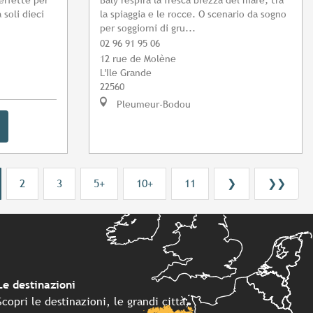
 soli dieci
la spiaggia e le rocce. O scenario da sogno
per soggiorni di gru...
02 96 91 95 06
12 rue de Molène
L'Ile Grande
22560
Pleumeur-Bodou
2
3
5+
10+
11
❯
❯❯
Le destinazioni
Scopri le destinazioni, le grandi città,