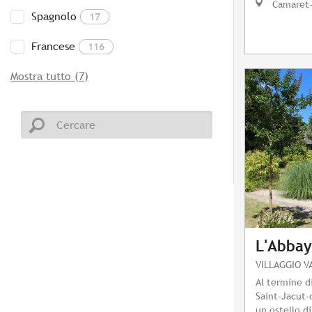
Camaret-
Spagnolo
17
Francese
116
Mostra tutto (7)
L'Abba
VILLAGGIO V
Al termine di
Saint-Jacut-d
un ostello di