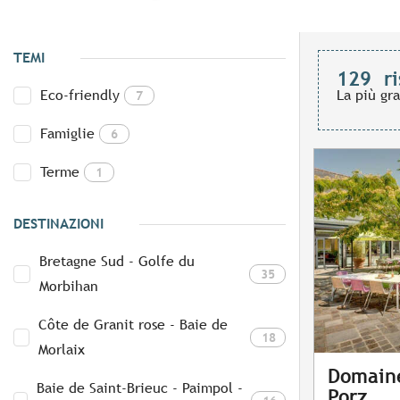
TEMI
129
ri
Eco-friendly
La più gr
7
Famiglie
6
Terme
1
DESTINAZIONI
Bretagne Sud - Golfe du
35
Morbihan
Côte de Granit rose - Baie de
18
Morlaix
Domaine
Baie de Saint-Brieuc - Paimpol -
Porz