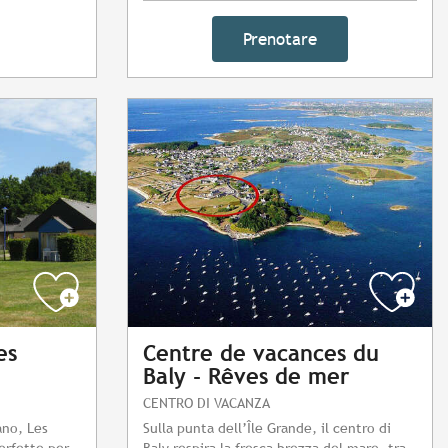
Prenotare
es
Centre de vacances du
Baly - Rêves de mer
CENTRO DI VACANZA
ano, Les
Sulla punta dell’Île Grande, il centro di
erfette per
Baly respira la fresca brezza del mare, tra