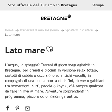
Aller
Sito ufficiale del Turismo in Bretagna
Stampa
au
contenu
principal
Home
Preparare il mio soggiorno
Spostarsi / visitare
Lato mare
Lato mare
Ajouter aux favo
L’acqua, la spiaggia? Terreni di gioco ineguagliabili in
Bretagna, per grandi e piccini! In versione relax totale,
castelli di sabbia o escursione su antichi vascelli, in
compagnia di una buona scorta di delfini, sirene o gabbiani –
tra immersioni, surf, paddle o kayak, c’è sempre qualcosa
da fare in riva al mare. Avventure sorprendenti in
programma, piacere ed emozioni garantite.