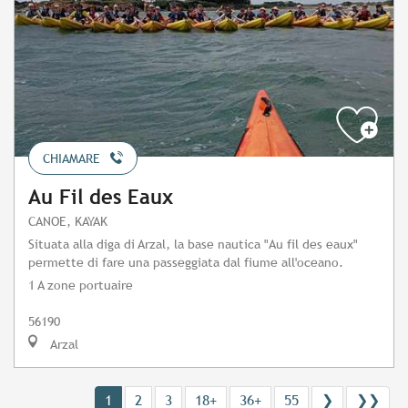
CHIAMARE
Au Fil des Eaux
CANOE, KAYAK
Situata alla diga di Arzal, la base nautica "Au fil des eaux"
permette di fare una passeggiata dal fiume all'oceano.
1 A zone portuaire
56190
Arzal
1
2
3
18+
36+
55
❯
❯❯