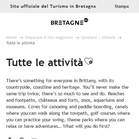
Aller
Sito ufficiale del Turismo in Bretagna
Stampa
au
contenu
principal
Home
Preparare il mio soggiorno
Spostarsi / visitare
Tutte le attività
Tutte le attività
Ajouter aux
There’s something for everyone in Brittany, with its
countryside, coastline and heritage. You’ll never make the
same trip twice; there’s so much to see and do. Beaches
and footpaths, châteaux and forts, zoos, aquariums and
museums. Coves for canoeing and paddle-boarding, canals
where you can walk along the towpath, golf-courses where
you can practice your swing, theme parks where you can
relax or have adventures… What will you do first?