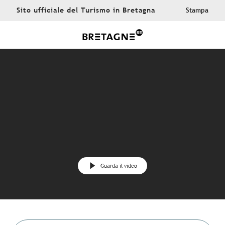
Aller
Sito ufficiale del Turismo in Bretagna
Stampa
au
contenu
principal
Guarda il video