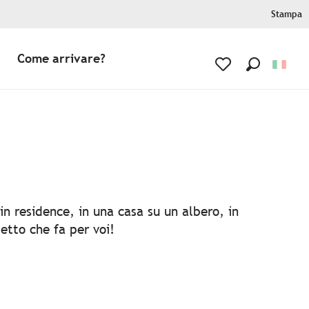
Stampa
Come arrivare?
Ricerca
Voir les favoris
oris
in residence, in una casa su un albero, in
letto che fa per voi!