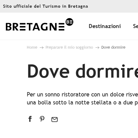
Aller
Sito ufficiale del Turismo in Bretagna
au
contenu
principal
Destinazioni
S
Home
Preparare il mio soggiorno
Dove dormire
Dove dormir
Per un sonno ristoratore con un dolce risve
una bolla sotto la notte stellata o a due pa