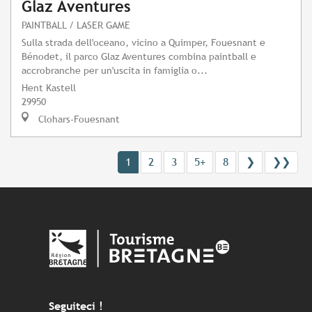
Glaz Aventures
PAINTBALL / LASER GAME
Sulla strada dell'oceano, vicino a Quimper, Fouesnant e
Bénodet, il parco Glaz Aventures combina paintball e
accrobranche per un'uscita in famiglia o...
Hent Kastell
29950
Clohars-Fouesnant
1
2
3
5+
8
❯
❯❯
Seguiteci !