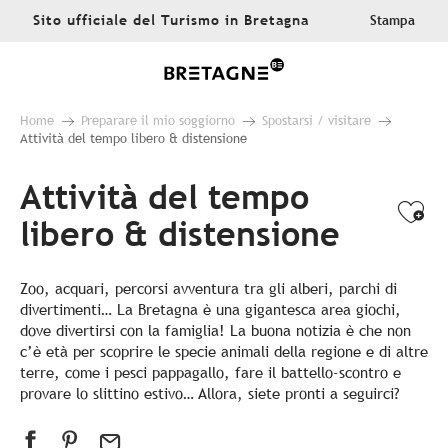
Aller
Sito ufficiale del Turismo in Bretagna
Stampa
au
contenu
principal
Home
Preparare il mio soggiorno
Spostarsi / visitare
Attività del tempo libero & distensione
Attività del tempo
Ajo
libero & distensione
Zoo, acquari, percorsi avventura tra gli alberi, parchi di
divertimenti… La Bretagna è una gigantesca area giochi,
dove divertirsi con la famiglia! La buona notizia è che non
c’è età per scoprire le specie animali della regione e di altre
terre, come i pesci pappagallo, fare il battello-scontro e
provare lo slittino estivo… Allora, siete pronti a seguirci?