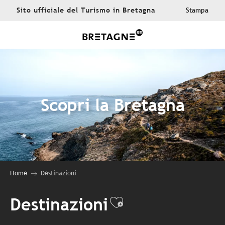
Aller
Sito ufficiale del Turismo in Bretagna
Stampa
au
contenu
principal
Scopri la Bretagna
Home
Destinazioni
Destinazioni
Ajouter aux fa