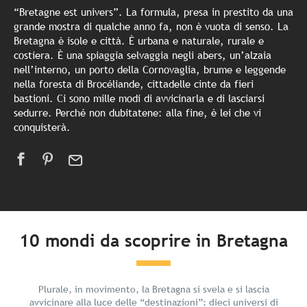
“Bretagne est univers”. La formula, presa in prestito da una
grande mostra di qualche anno fa, non è vuota di senso. La
Bretagna è isole e città. È urbana e naturale, rurale e
costiera. È una spiaggia selvaggia negli abers, un’alzaia
nell’interno, un porto della Cornovaglia, brume e leggende
nella foresta di Brocéliande, cittadelle cinte da fieri
bastioni. Ci sono mille modi di avvicinarla e di lasciarsi
sedurre. Perché non dubitatene: alla fine, è lei che vi
conquisterà.
10 mondi da scoprire in Bretagna
Capo Frehel – Saint-Malo – Baiai del Mont
Plurale, in movimento, la Bretagna si svela e si lascia
Baie de Saint-Brieuc – Paimpol – Les Caps
Côte de Granit Rose – Baie de Morlaix
Bretagne Sud – Golfe du Morbihan
Coeur de Bretagne – Kalon Breizh
Rennes e le porte della Bretagna
Destination Brocéliande
Bretagne Loire Océan
Quimper Cornouaille
Brest terres océanes
Saint-Michel
avvicinare alla luce delle “destinazioni”: dieci universi di