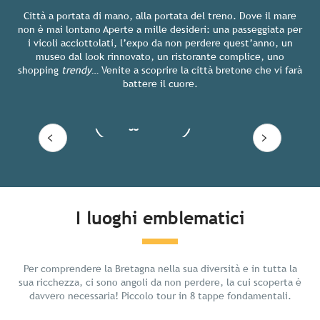
Città a portata di mano, alla portata del treno. Dove il mare
non è mai lontano Aperte a mille desideri: una passeggiata per
i vicoli acciottolati, l’expo da non perdere quest’anno, un
museo dal look rinnovato, un ristorante complice, uno
shopping
trendy
… Venite a scoprire la città bretone che vi farà
Saint-Malo
battere il cuore.
Leggi tutto
I luoghi emblematici
Per comprendere la Bretagna nella sua diversità e in tutta la
sua ricchezza, ci sono angoli da non perdere, la cui scoperta è
davvero necessaria! Piccolo tour in 8 tappe fondamentali.