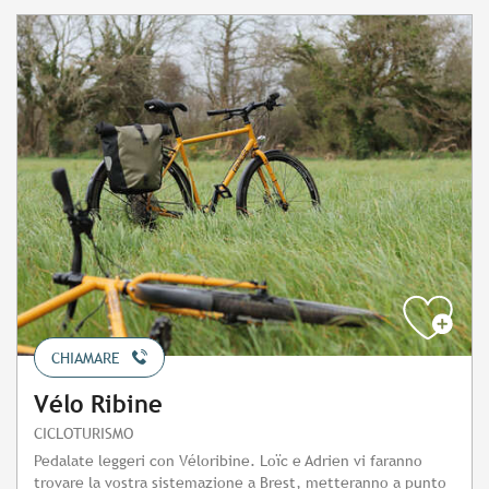
CHIAMARE
Vélo Ribine
CICLOTURISMO
Pedalate leggeri con Véloribine. Loïc e Adrien vi faranno
trovare la vostra sistemazione a Brest, metteranno a punto