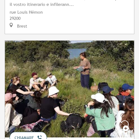
il vostro itinerario e infilerann...
rue Louis Hémon
29200
Brest
CHIAMARE