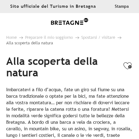
Aller
Sito ufficiale del Turismo in Bretagna
Stampa
au
contenu
principal
Home
Preparare il mio soggiorno
Spostarsi / visitare
Alla scoperta della natura
Alla scoperta della
Ajo
natura
Imbarcatevi a filo d’acqua, fate un giro sul fiume su una
barca tradizionale o optate per la bici, ma fate attenzione
alla vostra montatura… per non rischiare di dovervi leccare
le ferite, riparare la catena rotta o una foratura! Mettersi
in modalità verde significa godersi tutte le bellezze della
Bretagna. A bordo di una barca a vela da crociera, a
cavallo, in mountain bike, su un asino, in segway, in rosalia,
lungo i sentieri costieri, il canale o le vie verdi, traete