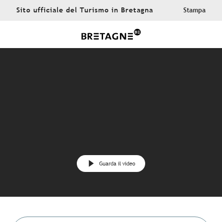
Aller
Sito ufficiale del Turismo in Bretagna
Stampa
au
contenu
principal
Guarda il video