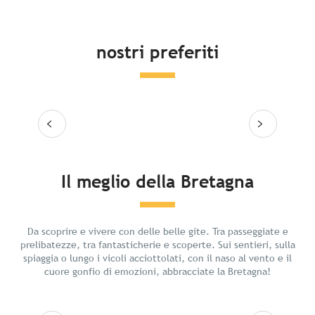
nostri preferiti
Leggi tutto
Leg
Il meglio della Bretagna
Relax in Bretagna
Da scoprire e vivere con delle belle gite. Tra passeggiate e
prelibatezze, tra fantasticherie e scoperte. Sui sentieri, sulla
spiaggia o lungo i vicoli acciottolati, con il naso al vento e il
cuore gonfio di emozioni, abbracciate la Bretagna!
Leggi tutto