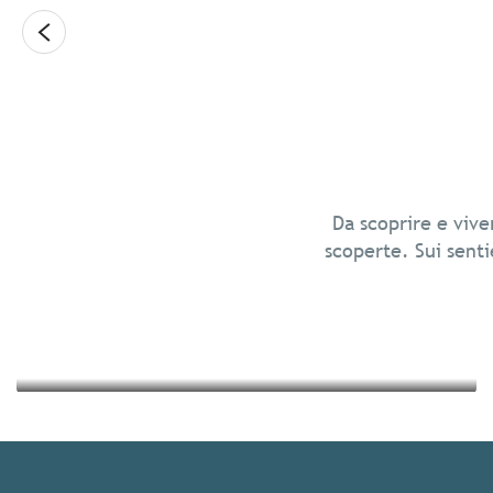
Leggi tutto
Relax in Bretagna
Da scoprire e vive
scoperte. Sui sentie
Leggi tutto