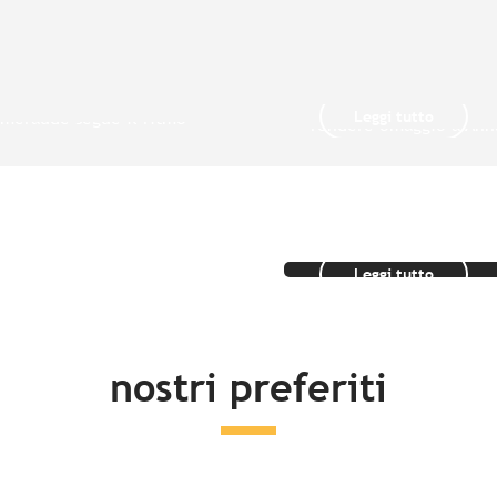
ehel – Saint-
Baiai del Mont
Le Grandi citt
ichel
Nantes
iglia alla Città corsara,
Sulle rive della Loira, 
Leggi tutto
Emeraude segue il ritmo
rendere omaggio a Ann
.
Bretagna e al suo castel
Idee soggiorn
Leggi tutto
nostri preferiti