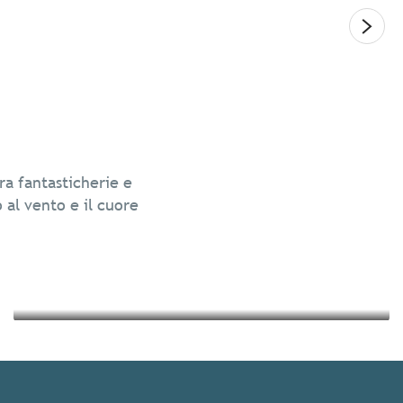
Legg
Cultura e patrimonio
ra fantasticherie e
Vacanze eco-sostenibili in Bretagna
o al vento e il cuore
Leggi tutto
Leggi tutto