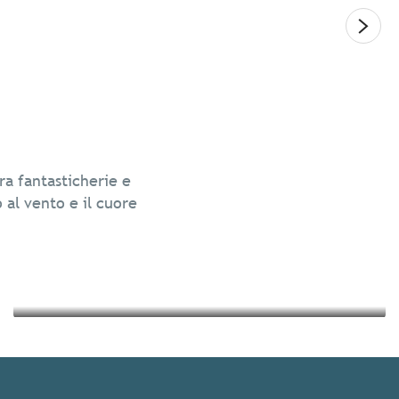
Legg
Cultura e patrimonio
ra fantasticherie e
Vacanze eco-sostenibili in Bretagna
o al vento e il cuore
Leggi tutto
Leggi tutto