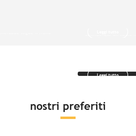
ehel – Saint-
Baiai del Mont
Le Grandi citt
ichel
Quimper
iglia alla Città corsara,
Kemper in bretone sign
Leggi tutto
Emeraude segue il ritmo
confluenza. Un nome i
.
la città d'arte e di stori
Idee soggiorn
Leggi tutto
nostri preferiti