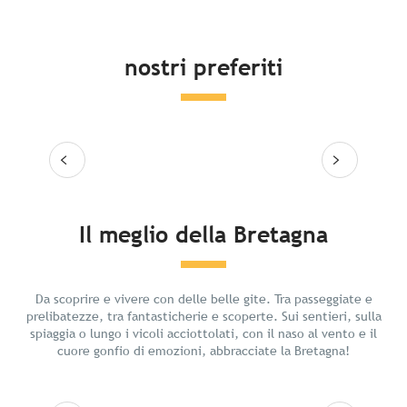
nostri preferiti
Leggi tutto
Leg
Il meglio della Bretagna
Relax in Bretagna
Da scoprire e vivere con delle belle gite. Tra passeggiate e
prelibatezze, tra fantasticherie e scoperte. Sui sentieri, sulla
spiaggia o lungo i vicoli acciottolati, con il naso al vento e il
cuore gonfio di emozioni, abbracciate la Bretagna!
Leggi tutto