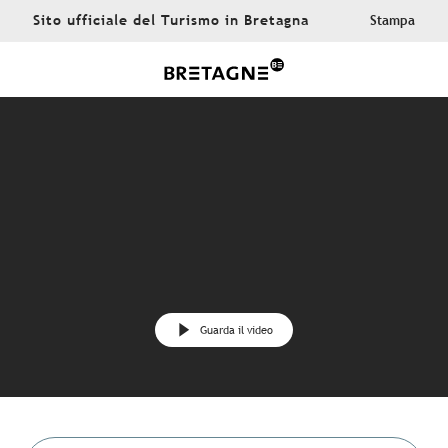
Aller
Sito ufficiale del Turismo in Bretagna
Stampa
au
contenu
principal
Guarda il video