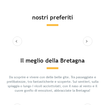
nostri preferiti
Leggi tutto
Leg
Il meglio della Bretagna
Relax in Bretagna
Da scoprire e vivere con delle belle gite. Tra passeggiate e
prelibatezze, tra fantasticherie e scoperte. Sui sentieri, sulla
spiaggia o lungo i vicoli acciottolati, con il naso al vento e il
cuore gonfio di emozioni, abbracciate la Bretagna!
Leggi tutto