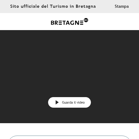
Aller
Sito ufficiale del Turismo in Bretagna
Stampa
au
contenu
principal
Guarda il video