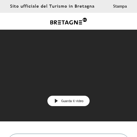
Aller
Sito ufficiale del Turismo in Bretagna
Stampa
au
contenu
principal
Guarda il video