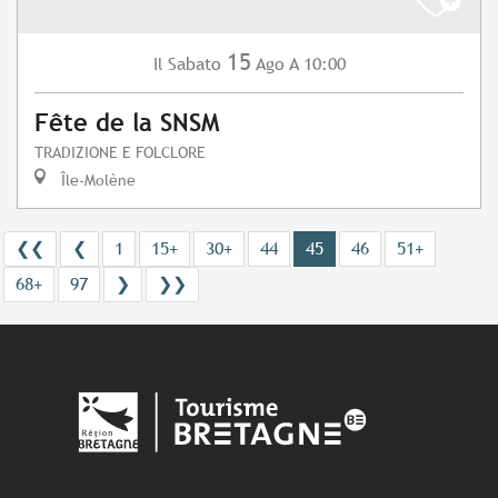
15
Sabato
Ago
A 10:00
Il
Fête de la SNSM
TRADIZIONE E FOLCLORE
Île-Molène
❮❮
❮
1
15+
30+
44
45
46
51+
68+
97
❯
❯❯