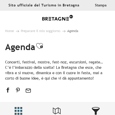
Aller
Sito ufficiale del Turismo in Bretagna
Stampa
au
contenu
principal
Home
Preparare il mio soggiorno
Agenda
Agenda
Ajouter aux favoris
Concerti, festival, mostre, fest-noz, escursioni, regate…
C’è l’imbarazzo della scelta! La Bretagna che esce, che
vibra e si muove, dinamica e con il cuore in festa, mai a
corto di buone idee, è qui che vi dà appuntamento!