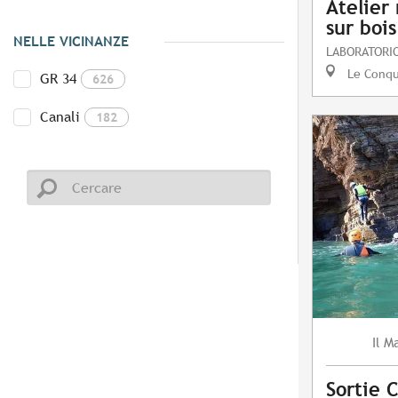
Atelier
sur bois
NELLE VICINANZE
LABORATORIO
Le Conq
GR 34
626
Canali
182
Ma
Il
Sortie 