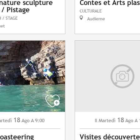
 nature sculpture
Contes et Arts pla
 / Pistage
CULTURALE
 / STAGE
Audierne
uet
18
18
rtedì
Ago
A 9:00
Martedì
Ago
A 
Il
Coasteering
Visites découvert