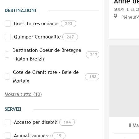
Anne d
SUONI E LUC
DESTINAZIONI
Pléneuf-
Brest terres océanes
293
Quimper Cornouaille
247
Destination Coeur de Bretagne
217
- Kalon Breizh
Côte de Granit rose - Baie de
158
Morlaix
Mostra tutto (10)
SERVIZI
Accesso per disabili
194
Ma
Il
Animali ammessi
19