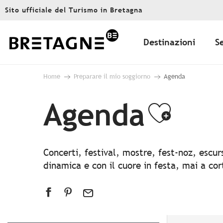
Aller
Sito ufficiale del Turismo in Bretagna
au
contenu
principal
Destinazioni
S
Home
Preparare il mio soggiorno
Agenda
Agenda
Ajout
Concerti, festival, mostre, fest-noz, escu
dinamica e con il cuore in festa, mai a co