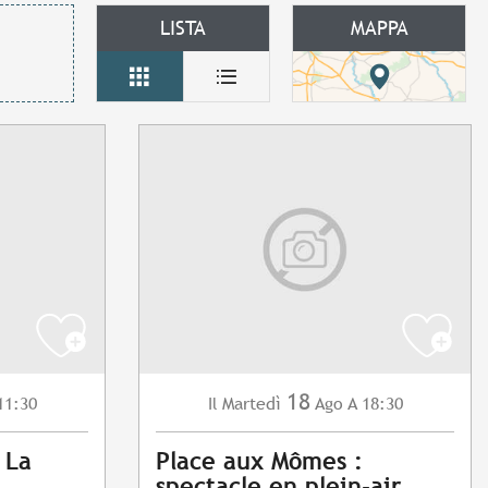
LISTA
MAPPA
18
11:30
Martedì
Ago
A 18:30
Il
 La
Place aux Mômes :
spectacle en plein-air