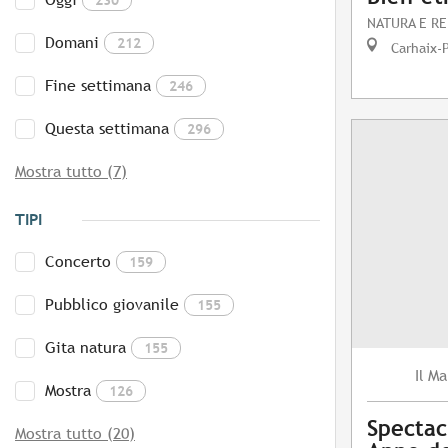
NATURA E RE
Domani
212
Carhaix-
Fine settimana
246
Questa settimana
296
Mostra tutto (7)
TIPI
Concerto
159
Pubblico giovanile
155
Gita natura
155
Ma
Il
Mostra
126
Spectac
Mostra tutto (20)