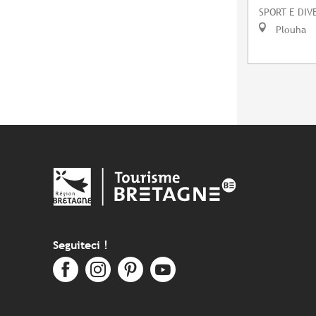
SPORT E DIV
Plouha
Seguiteci !