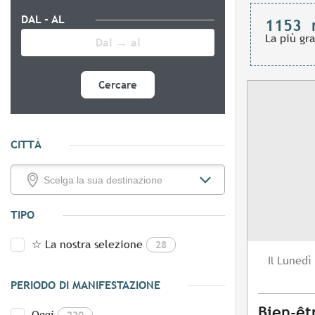
DAL - AL
1153
La più gr
Cercare
CITTÀ
TIPO
☆ La nostra selezione
28
Lunedì
Il
PERIODO DI MANIFESTAZIONE
Bien-êt
Oggi
230