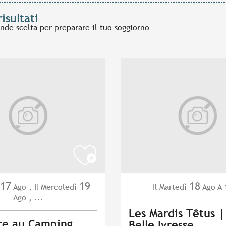
risultati
ande scelta per preparare il tuo soggiorno
17
19
18
Ago
,
Mercoledì
Martedì
Ago
A 
Il
Il
Ago
,
...
Les Mardis Têtus |
re au Camping
Belle Ivresse