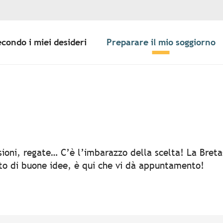
econdo i miei desideri
Preparare il mio soggiorno
er aux favoris
rsioni, regate… C’è l’imbarazzo della scelta! La Bret
rto di buone idee, è qui che vi dà appuntamento!