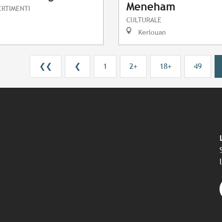
Meneham
ERTIMENTI
CULTURALE
Kerlouan
❮❮
❮
1
2+
18+
49