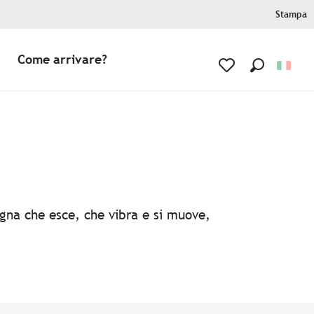
Stampa
Come arrivare?
Ricerca
Voir les favoris
agna che esce, che vibra e si muove,