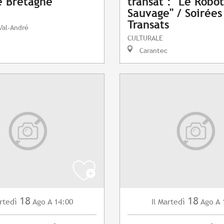
e Bretagne
transat : "Le Robot
Sauvage" / Soirées
I
Transats
Val-André
CULTURALE
Carantec
18
18
rtedì
Ago
A 14:00
Martedì
Ago
A 
Il