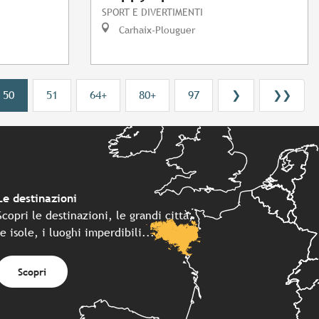
SPORT E DIVERTIMENTI
Carhaix-Plouguer
50
51
64+
80+
97
❯
❯❯
Le destinazioni
Scopri le destinazioni, le grandi città,
le isole, i luoghi imperdibili...
Scopri