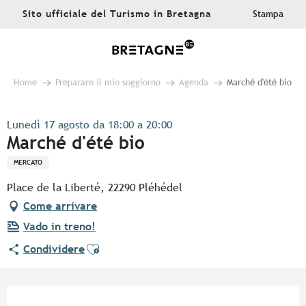
Aller
Sito ufficiale del Turismo in Bretagna
Stampa
au
contenu
principal
Home
Preparare il mio soggiorno
Agenda
Marché d'été bio
Lunedì 17 agosto da 18:00 a 20:00
Marché d'été bio
MERCATO
Place de la Liberté, 22290 Pléhédel
Come arrivare
Vado in treno!
Ajouter aux favoris
Condividere
Orari e contatti