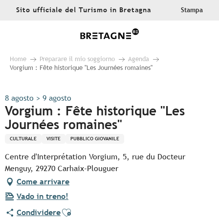
Aller
Sito ufficiale del Turismo in Bretagna
Stampa
au
contenu
principal
Home
Preparare il mio soggiorno
Agenda
Vorgium : Fête historique "Les Journées romaines"
8 agosto > 9 agosto
Vorgium : Fête historique "Les
Journées romaines"
CULTURALE
VISITE
PUBBLICO GIOVANILE
Centre d'Interprétation Vorgium, 5, rue du Docteur
Menguy, 29270 Carhaix-Plouguer
Come arrivare
Vado in treno!
Ajouter aux favoris
Condividere