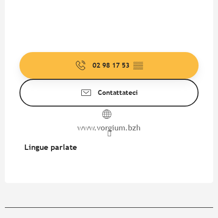
02 98 17 53
▒▒
Contattateci
www.vorgium.bzh
Lingue parlate
Lingue parlate