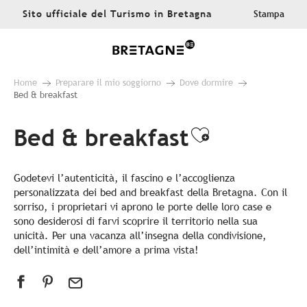
Aller
Sito ufficiale del Turismo in Bretagna
Stampa
au
contenu
principal
Home
Preparare il mio soggiorno
Dove dormire
Bed & breakfast
Bed & breakfast
Ajouter au
Godetevi l’autenticità, il fascino e l’accoglienza
personalizzata dei bed and breakfast della Bretagna. Con il
sorriso, i proprietari vi aprono le porte delle loro case e
sono desiderosi di farvi scoprire il territorio nella sua
unicità. Per una vacanza all’insegna della condivisione,
dell’intimità e dell’amore a prima vista!