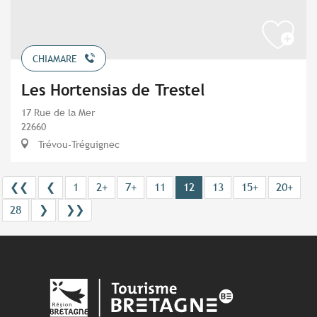
CHIAMARE
Les Hortensias de Trestel
17 Rue de la Mer
22660
Trévou-Tréguignec
❮❮
❮
1
2+
7+
11
12
13
15+
20+
28
❯
❯❯