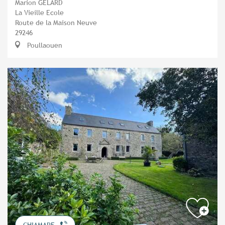
Marion GELARD
La Vieille Ecole
Route de la Maison Neuve
29246
Poullaouen