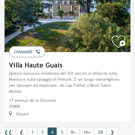
CHIAMARE
Villa Haute Guais
Questa lussuosa residenza del XIX secolo si affaccia sulla
Manica e sulla spiaggia di Prieuré. È un luogo meraviglioso
per riposare ed esplorare, da Cap Fréhel a Mont-Saint-
Michel.
17 avenue de la Vicomté
35800
Dinard
❮❮
❮
1
3
4
5
8+
16+
28
❯