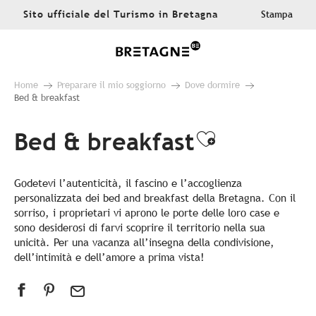
Aller
Sito ufficiale del Turismo in Bretagna
Stampa
au
contenu
principal
Home
Preparare il mio soggiorno
Dove dormire
Bed & breakfast
Bed & breakfast
Ajouter au
Godetevi l’autenticità, il fascino e l’accoglienza
personalizzata dei bed and breakfast della Bretagna. Con il
sorriso, i proprietari vi aprono le porte delle loro case e
sono desiderosi di farvi scoprire il territorio nella sua
unicità. Per una vacanza all’insegna della condivisione,
dell’intimità e dell’amore a prima vista!