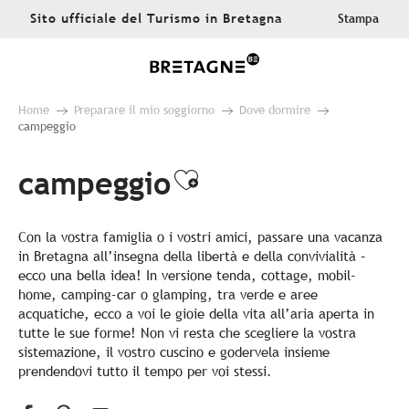
Aller
Sito ufficiale del Turismo in Bretagna
Stampa
au
contenu
principal
Home
Preparare il mio soggiorno
Dove dormire
campeggio
campeggio
Ajouter aux favo
Con la vostra famiglia o i vostri amici, passare una vacanza
in Bretagna all’insegna della libertà e della convivialità –
ecco una bella idea! In versione tenda, cottage, mobil-
home, camping-car o glamping, tra verde e aree
acquatiche, ecco a voi le gioie della vita all’aria aperta in
tutte le sue forme! Non vi resta che scegliere la vostra
sistemazione, il vostro cuscino e godervela insieme
prendendovi tutto il tempo per voi stessi.