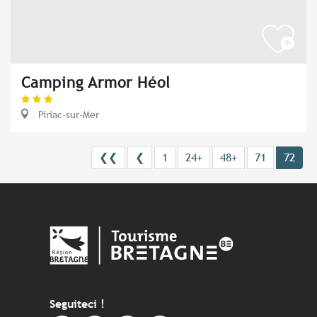
Camping Armor Héol
Piriac-sur-Mer
❮❮
❮
1
24+
48+
71
72
Seguiteci !