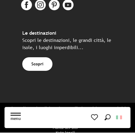
Le destinazioni
Scopri le destinazioni, le grandi città, le
isole, i luoghi imperdibili...
Scopri
Sito realizzato in collaborazione con l'insieme dei partner turistici
bretoni
menu
Ricerca
Voir les favoris
Pianta del sito
Note legali