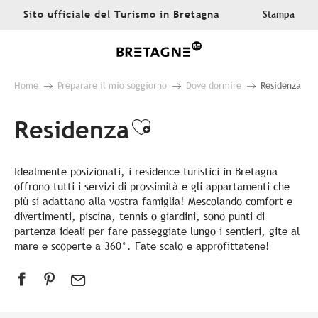
Aller
Sito ufficiale del Turismo in Bretagna
Stampa
au
contenu
principal
Home
Preparare il mio soggiorno
Dove dormire
Residenza
Residenza
Ajouter aux favo
Idealmente posizionati, i residence turistici in Bretagna
offrono tutti i servizi di prossimità e gli appartamenti che
più si adattano alla vostra famiglia! Mescolando comfort e
divertimenti, piscina, tennis o giardini, sono punti di
partenza ideali per fare passeggiate lungo i sentieri, gite al
mare e scoperte a 360°. Fate scalo e approfittatene!