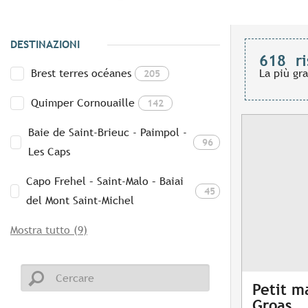
DESTINAZIONI
618
ri
Brest terres océanes
La più gr
205
Quimper Cornouaille
142
Baie de Saint-Brieuc - Paimpol -
96
Les Caps
Capo Frehel – Saint-Malo – Baiai
45
del Mont Saint-Michel
Mostra tutto (9)
Petit m
Groas