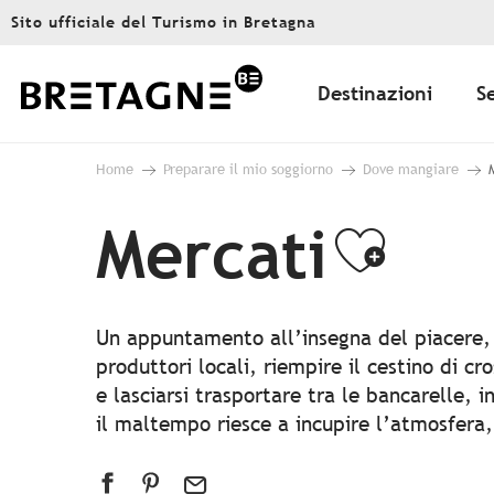
Aller
Sito ufficiale del Turismo in Bretagna
au
contenu
principal
Destinazioni
S
Home
Preparare il mio soggiorno
Dove mangiare
Mercati
Ajout
Un appuntamento all’insegna del piacere, r
produttori locali, riempire il cestino di c
e lasciarsi trasportare tra le bancarelle, 
il maltempo riesce a incupire l’atmosfera