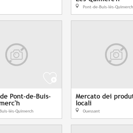
Pont-de-Buis-lès-Quimerc
de Pont-de-Buis-
Mercato dei produt
merc'h
locali
Buis-lès-Quimerch
Ouessant