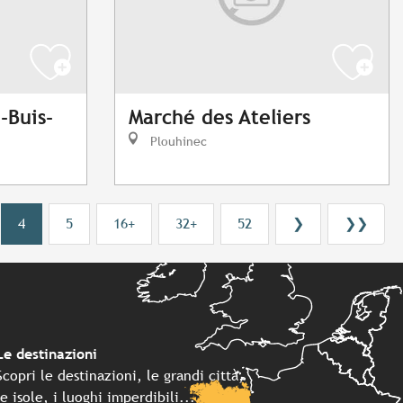
-Buis-
Marché des Ateliers
Plouhinec
h
4
5
16+
32+
52
❯
❯❯
Le destinazioni
Scopri le destinazioni, le grandi città,
le isole, i luoghi imperdibili...