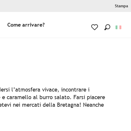
Stampa
Come arrivare?
Ricerca
Voir les favoris
ersi l’atmosfera vivace, incontrare i
e e caramello al burro salato. Farsi piacere
rgetevi nei mercati della Bretagna! Neanche