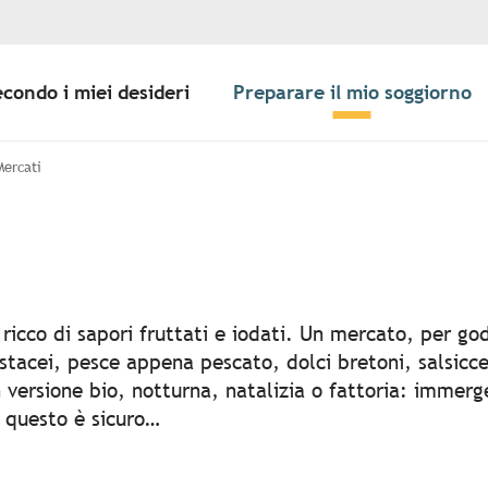
econdo i miei desideri
Preparare il mio soggiorno
Mercati
er aux favoris
icco di sapori fruttati e iodati. Un mercato, per god
rostacei, pesce appena pescato, dolci bretoni, salsicc
in versione bio, notturna, natalizia o fattoria: imme
, questo è sicuro…