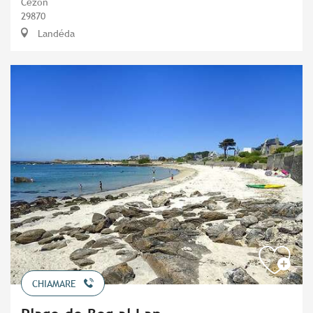
Cézon
29870
Landéda
CHIAMARE