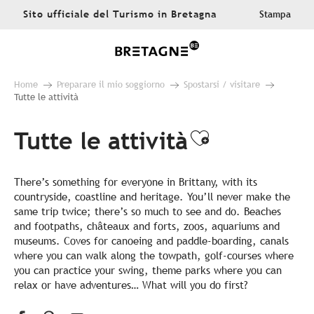
Aller
Sito ufficiale del Turismo in Bretagna
Stampa
au
contenu
principal
Home
Preparare il mio soggiorno
Spostarsi / visitare
Tutte le attività
Tutte le attività
Ajouter aux
There’s something for everyone in Brittany, with its
countryside, coastline and heritage. You’ll never make the
same trip twice; there’s so much to see and do. Beaches
and footpaths, châteaux and forts, zoos, aquariums and
museums. Coves for canoeing and paddle-boarding, canals
where you can walk along the towpath, golf-courses where
you can practice your swing, theme parks where you can
relax or have adventures… What will you do first?