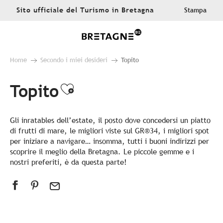
Aller
Sito ufficiale del Turismo in Bretagna
Stampa
au
contenu
principal
Home
Secondo i miei desideri
Topito
Topito
Ajouter aux favoris
Gli inratables dell’estate, il posto dove concedersi un piatto
di frutti di mare, le migliori viste sul GR®34, i migliori spot
per iniziare a navigare… insomma, tutti i buoni indirizzi per
scoprire il meglio della Bretagna. Le piccole gemme e i
nostri preferiti, è da questa parte!