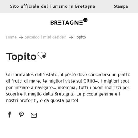
Aller
Sito ufficiale del Turismo in Bretagna
Stampa
au
contenu
principal
Home
Secondo i miei desideri
Topito
Topito
Ajouter aux favoris
Gli inratables dell’estate, il posto dove concedersi un piatto
di frutti di mare, le migliori viste sul GR®34, i migliori spot
per iniziare a navigare… insomma, tutti i buoni indirizzi per
scoprire il meglio della Bretagna. Le piccole gemme e i
nostri preferiti, è da questa parte!