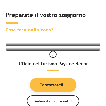
Preparate il vostro soggiorno
Attività nelle vicinanze
Soggiorno nelle vicinanze
Cosa fare nella zona?
Ufficio del turismo Pays de Redon
Contattateli
Vedere il sito Internet