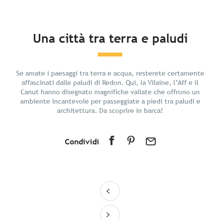
In breve
Una città tra terra e paludi
Scoprire
Preparate il vostro soggiorno
Se amate i paesaggi tra terra e acqua, resterete certamente
I dintorni
affascinati dalle paludi di Redon. Qui, la Vilaine, l’Aff e il
Canut hanno disegnato magnifiche vallate che offrono un
ambiente incantevole per passeggiate a piedi tra paludi e
architettura. Da scoprire in barca!
Condividi