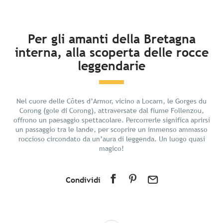
In breve
Per gli amanti della Bretagna
interna, alla scoperta delle rocce
Scoprire
leggendarie
Preparate il vostro soggiorno
I dintorni
Nel cuore delle Côtes d’Armor, vicino a Locarn, le Gorges du
Corong (gole di Corong), attraversate dal fiume Follenzou,
offrono un paesaggio spettacolare. Percorrerle significa aprirsi
un passaggio tra le lande, per scoprire un immenso ammasso
roccioso circondato da un’aura di leggenda. Un luogo quasi
magico!
Condividi