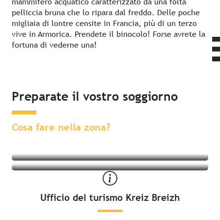
mammifero acquatico caratterizzato da una folta
pelliccia bruna che lo ripara dal freddo. Delle poche
migliaia di lontre censite in Francia, più di un terzo
vive in Armorica. Prendete il binocolo! Forse avrete la
fortuna di vederne una!
Preparate il vostro soggiorno
Attività nelle vicinanze
Soggiorno nelle vicinanze
Cosa fare nella zona?
Ufficio del turismo Kreiz Breizh