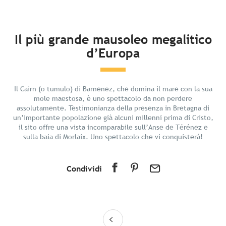
In breve
Il più grande mausoleo megalitico
d’Europa
Scoprire
Preparate il vostro soggiorno
I dintorni
Il Cairn (o tumulo) di Barnenez, che domina il mare con la sua
mole maestosa, è uno spettacolo da non perdere
assolutamente. Testimonianza della presenza in Bretagna di
un’importante popolazione già alcuni millenni prima di Cristo,
il sito offre una vista incomparabile sull’Anse de Térénez e
sulla baia di Morlaix. Uno spettacolo che vi conquisterà!
Condividi