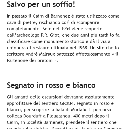
Salvo per un soffio!
In passato il Cairn di Barnenez è stato utilizzato come
cava di pietre, rischiando così di scomparire
completamente. Solo nel 1954 viene scoperto
dall’archeologo P.R. Giot, che due anni più tardi lo fa
classificare come monumento storico e dà il via a
un’opera di restauro ultimata nel 1968. Un sito che lo
scrittore André Malraux battezzò affettuosamente « il
Partenone dei bretoni ».
Segnato in rosso e bianco
Gli amanti delle escursioni dovranno assolutamente
approfittare del sentiero GR®34, segnato in rosso e
bianco, per scoprire la baia di Morlaix. Il percorso
collega Dourduff a Plougasnou. 400 metri dopo il
Cairn, in località Barnenez, prendete il sentiero che
scende sulla sinistra. Davanti a voi, la vista su Carantec