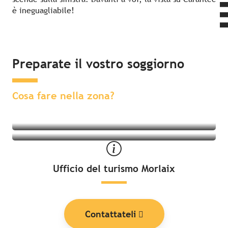
è ineguagliabile!
Preparate il vostro soggiorno
Attività nelle vicinanze
Soggiorno nelle vicinanze
Cosa fare nella zona?
Ufficio del turismo Morlaix
Contattateli