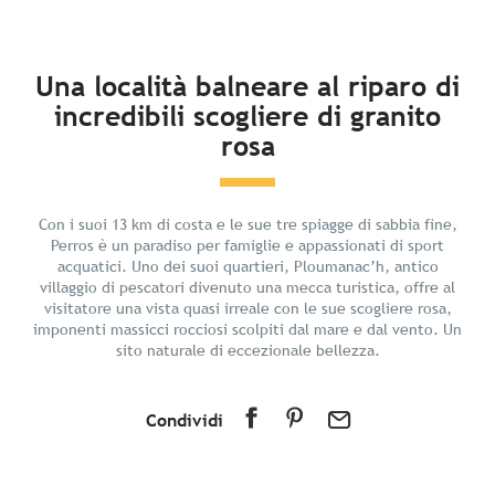
In breve
Una località balneare al riparo di
incredibili scogliere di granito
Scoprire
rosa
Preparate il vostro soggiorno
I dintorni
Con i suoi 13 km di costa e le sue tre spiagge di sabbia fine,
Perros è un paradiso per famiglie e appassionati di sport
acquatici. Uno dei suoi quartieri, Ploumanac’h, antico
villaggio di pescatori divenuto una mecca turistica, offre al
visitatore una vista quasi irreale con le sue scogliere rosa,
imponenti massicci rocciosi scolpiti dal mare e dal vento. Un
sito naturale di eccezionale bellezza.
Condividi