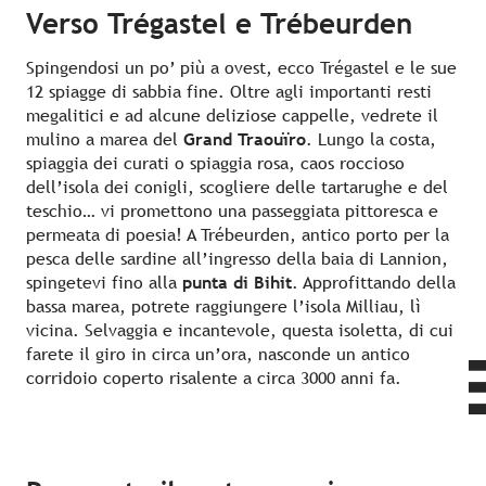
Verso Trégastel e Trébeurden
Spingendosi un po’ più a ovest, ecco Trégastel e le sue
12 spiagge di sabbia fine. Oltre agli importanti resti
megalitici e ad alcune deliziose cappelle, vedrete il
mulino a marea del
Grand Traouïro
. Lungo la costa,
spiaggia dei curati o spiaggia rosa, caos roccioso
dell’isola dei conigli, scogliere delle tartarughe e del
teschio… vi promettono una passeggiata pittoresca e
permeata di poesia! A Trébeurden, antico porto per la
pesca delle sardine all’ingresso della baia di Lannion,
spingetevi fino alla
punta di Bihit
. Approfittando della
bassa marea, potrete raggiungere l’isola Milliau, lì
vicina. Selvaggia e incantevole, questa isoletta, di cui
farete il giro in circa un’ora, nasconde un antico
corridoio coperto risalente a circa 3000 anni fa.