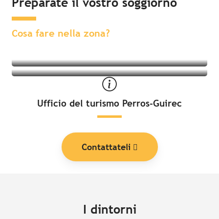
Preparate il vostro soggiorno
Attività nelle vicinanze
Soggiorno nelle vicinanze
Cosa fare nella zona?
Ufficio del turismo Perros-Guirec
Contattateli
I dintorni