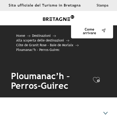
Aller
Sito ufficiale del Turismo in Bretagna
Stampa
au
contenu
principal
Come
arrivare
Home
Destinazioni
Alla scoperta delle destinazioni
Côte de Granit Rose – Baie de Morlaix
Ploumanac’h – Perros-Guirec
Ploumanac’h –
Ajout
Perros-Guirec