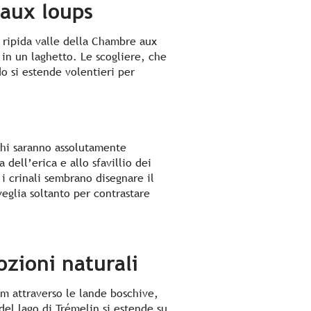
 aux loups
a ripida valle della Chambre aux
 in un laghetto. Le scogliere, che
o si estende volentieri per
cchi saranno assolutamente
 dell’erica e allo sfavillio dei
i crinali sembrano disegnare il
eglia soltanto per contrastare
zioni naturali
km attraverso le lande boschive,
 del lago di Trémelin si estende su