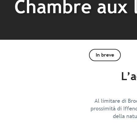
Chambre aux 
In breve
L’a
Al limitare di Br
prossimità di Iffen
della natu