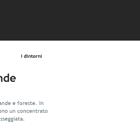
I dintorni
ande
ande e foreste. In
 sono un concentrato
asseggiata.