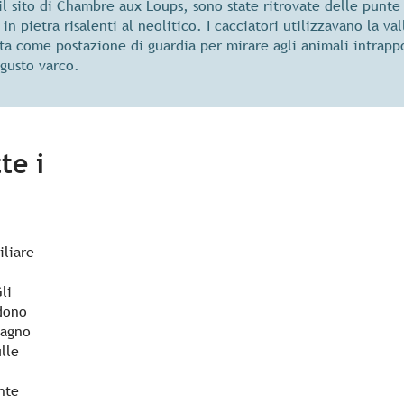
il sito di Chambre aux Loups, sono state ritrovate delle punte
 in pietra risalenti al neolitico. I cacciatori utilizzavano la val
ta come postazione di guardia per mirare agli animali intrapp
ngusto varco.
te i
iliare
li
ndono
bagno
ulle
nte