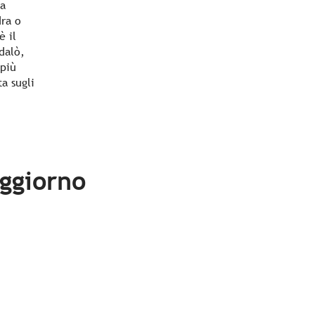
ca
dra o
è il
dalò,
 più
a sugli
oggiorno
Attività nelle vicinanze