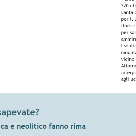
220 et
vanta 
per il 
floris
per sor
ammira
I senti
mounta
vicino 
Attorn
interp
agli uc
sapevate?
ica e neolitico fanno rima