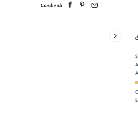
Condividi
S
A
A
C
S