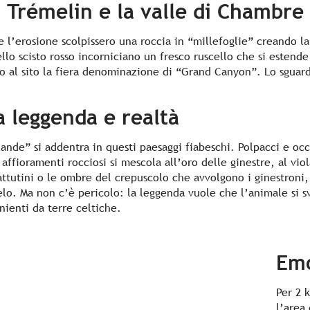
di Trémelin e la valle di Chambre
 e l’erosione scolpissero una roccia in “millefoglie” creando l
lo scisto rosso incorniciano un fresco ruscello che si estende
o al sito la fiera denominazione di “Grand Canyon”. Lo sguard
a leggenda e realtà
iande” si addentra in questi paesaggi fiabeschi. Polpacci e o
 affioramenti rocciosi si mescola all’oro delle ginestre, al viola
attutini o le ombre del crepuscolo che avvolgono i ginestroni, 
lo. Ma non c’è pericolo: la leggenda vuole che l’animale si sv
nienti da terre celtiche.
Emo
Per 2 
l’area