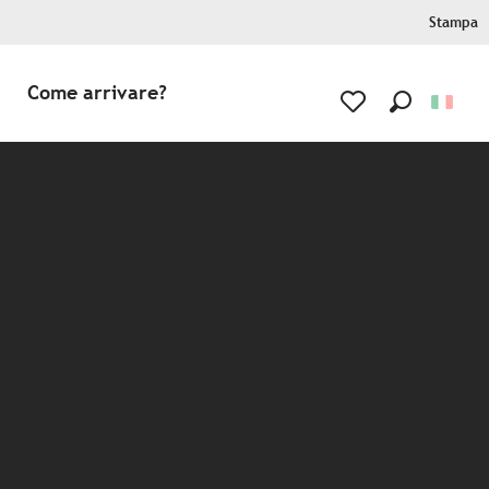
Stampa
Come arrivare?
Ricerca
Voir les favoris
x favoris