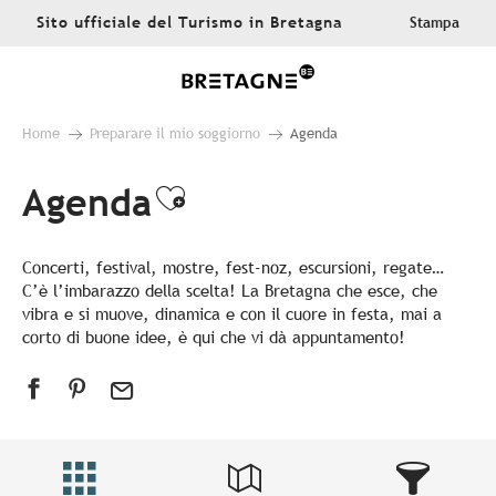
Aller
Sito ufficiale del Turismo in Bretagna
Stampa
au
contenu
principal
Home
Preparare il mio soggiorno
Agenda
Agenda
Ajouter aux favoris
Concerti, festival, mostre, fest-noz, escursioni, regate…
C’è l’imbarazzo della scelta! La Bretagna che esce, che
vibra e si muove, dinamica e con il cuore in festa, mai a
corto di buone idee, è qui che vi dà appuntamento!