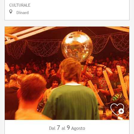
CULTURALE
Dinard
7
9
Agosto
Dal
al