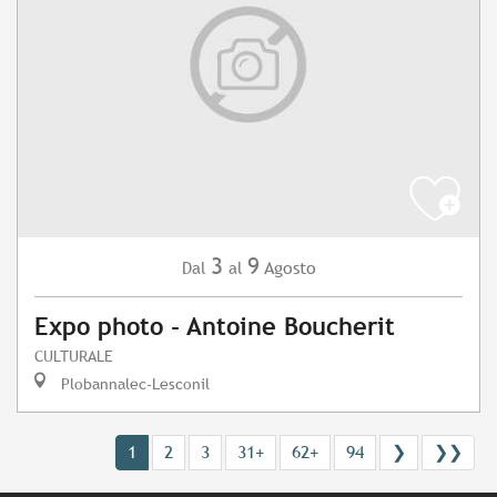
3
9
Agosto
Dal
al
Expo photo - Antoine Boucherit
CULTURALE
Plobannalec-Lesconil
1
2
3
31+
62+
94
❯
❯❯