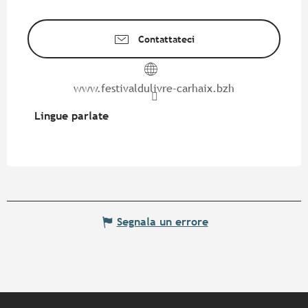
Contattateci
www.festivaldulivre-carhaix.bzh
Lingue parlate
Lingue parlate
Segnala un errore