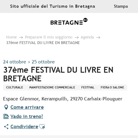
Aller
Sito ufficiale del Turismo in Bretagna
Stampa
au
contenu
principal
Home
Preparare il mio soggiorno
Agenda
37ème FESTIVAL DU LIVRE EN BRETAGNE
24 ottobre > 25 ottobre
37ème FESTIVAL DU LIVRE EN
BRETAGNE
CULTURALE
MANIFESTAZIONE COMMERCIALE
FESTIVAL
FIERA O SALONE
Espace Glenmor, Kerampuilh, 29270 Carhaix-Plouguer
Come arrivare
Vado in treno!
Ajouter aux favoris
Condividere