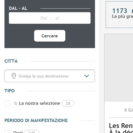
DAL - AL
1173
La più gr
Cercare
CITTÀ
TIPO
☆ La nostra selezione
28
Gi
Il
PERIODO DI MANIFESTAZIONE
Les Ren
À la dé
Oggi
245