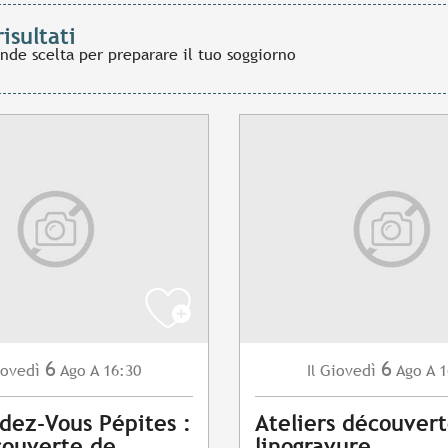
risultati
ande scelta per preparare il tuo soggiorno
6
6
ovedì
Ago
A 16:30
Giovedì
Ago
A 1
Il
dez-Vous Pépites :
Ateliers découver
couverte de
linogravure