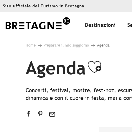
Aller
Sito ufficiale del Turismo in Bretagna
au
contenu
principal
Destinazioni
S
Home
Preparare il mio soggiorno
Agenda
Agenda
Ajout
Concerti, festival, mostre, fest-noz, escu
dinamica e con il cuore in festa, mai a co