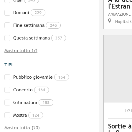
l'Estran
Domani
229
ANIMAZIONE
Hôpital-
Fine settimana
245
Questa settimana
357
Mostra tutto (7)
TIPI
Pubblico giovanile
164
Concerto
164
Gita natura
158
Gi
Il
Mostra
124
Sortie 
Mostra tutto (20)