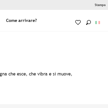
Stampa
Come arrivare?
Ricerca
Voir les favoris
agna che esce, che vibra e si muove,