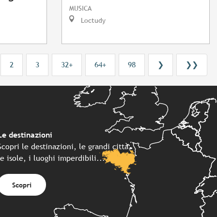
MUSICA
Loctudy
2
3
32+
64+
98
❯
❯❯
Le destinazioni
Scopri le destinazioni, le grandi città,
le isole, i luoghi imperdibili...
Scopri