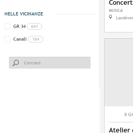
Concert
MUSICA
NELLE VICINANZE
Landéve
GR 34
641
Canali
184
Gi
Il
Atelier