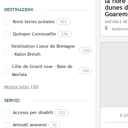
la flore
dunes d
DESTINAZIONI
Goarem
Brest terres océanes
303
NATURA E RE
Audierne
Quimper Cornouaille
256
Destination Coeur de Bretagne
220
- Kalon Breizh
Côte de Granit rose - Baie de
160
Morlaix
Mostra tutto (10)
SERVIZI
Accesso per disabili
202
Gi
Il
Animali ammessi
20