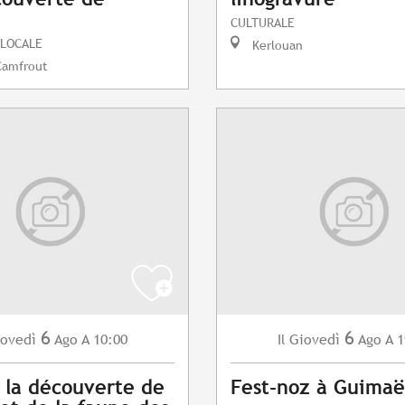
CULTURALE
 LOCALE
Kerlouan
Camfrout
6
6
ovedì
Ago
A 10:00
Giovedì
Ago
A 1
Il
à la découverte de
Fest-noz à Guimaë