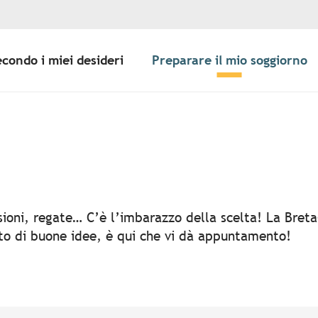
econdo i miei desideri
Preparare il mio soggiorno
er aux favoris
rsioni, regate… C’è l’imbarazzo della scelta! La Bret
rto di buone idee, è qui che vi dà appuntamento!