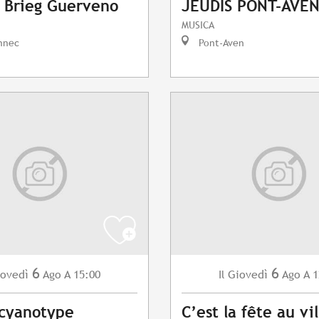
 Brieg Guerveno
JEUDIS PONT-AVEN
MUSICA
nnec
Pont-Aven
6
6
ovedì
Ago
A 15:00
Giovedì
Ago
A 1
Il
 cyanotype
C’est la fête au vi