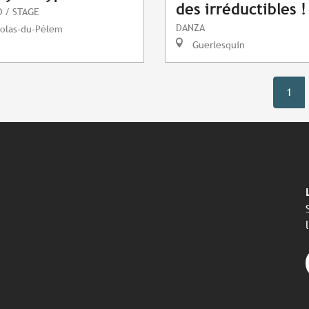
des irréductibles !
 / STAGE
DANZA
colas-du-Pélem
Guerlesquin
1