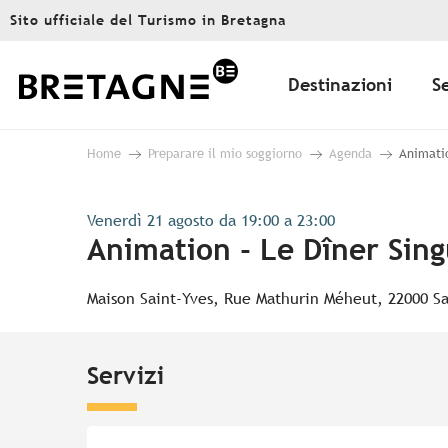
Aller
Sito ufficiale del Turismo in Bretagna
au
contenu
principal
Destinazioni
S
Home
Preparare il mio soggiorno
Agenda
Animatio
Venerdì 21 agosto da 19:00 a 23:00
Animation - Le Dîner Sing
Maison Saint-Yves, Rue Mathurin Méheut, 22000 Sa
Servizi