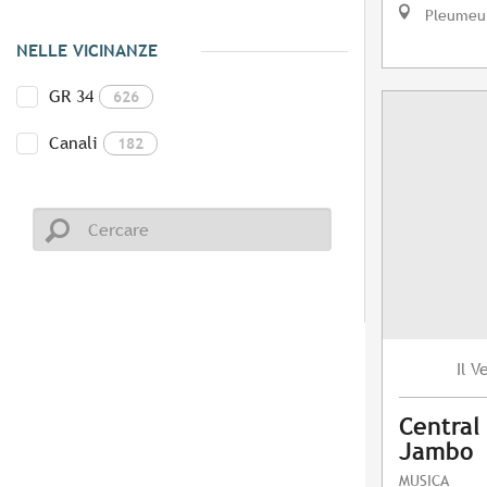
Pleumeu
NELLE VICINANZE
GR 34
626
Canali
182
V
Il
Central
Jambo
MUSICA