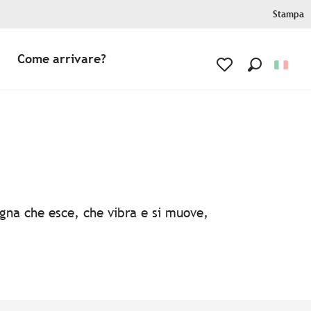
Stampa
Come arrivare?
Ricerca
Voir les favoris
agna che esce, che vibra e si muove,