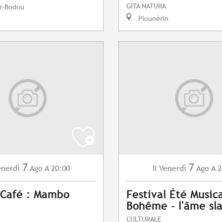
GITA NATURA
r-Bodou
Plounérin
7
7
enerdì
Ago
A 20:00
Venerdì
Ago
A 2
Il
 Café : Mambo
Festival Été Musica
Bohême - l'âme sl
CULTURALE