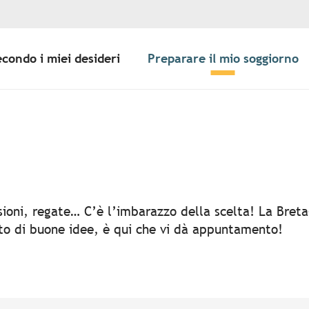
econdo i miei desideri
Preparare il mio soggiorno
er aux favoris
rsioni, regate… C’è l’imbarazzo della scelta! La Bret
rto di buone idee, è qui che vi dà appuntamento!