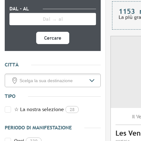
DAL - AL
1153
La più gr
Cercare
CITTÀ
TIPO
☆ La nostra selezione
28
V
Il
PERIODO DI MANIFESTAZIONE
Les Ven
Oggi
230