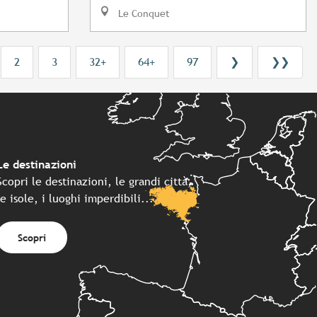
Le Conquet
2
3
32+
64+
97
❯
❯❯
Le destinazioni
Scopri le destinazioni, le grandi città,
le isole, i luoghi imperdibili...
Scopri