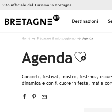
Aller
Sito ufficiale del Turismo in Bretagna
au
contenu
principal
Destinazioni
S
Home
Preparare il mio soggiorno
Agenda
Agenda
Ajout
Concerti, festival, mostre, fest-noz, escu
dinamica e con il cuore in festa, mai a co