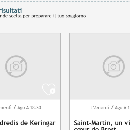
risultati
ande scelta per preparare il tuo soggiorno
7
7
enerdì
Ago
A 18:30
Venerdì
Ago
A 1
Il
dredis de Keringar
Saint-Martin, un vi
cœur de Brest