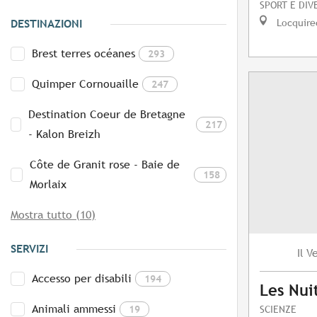
SPORT E DIV
Locquire
DESTINAZIONI
Brest terres océanes
293
Quimper Cornouaille
247
Destination Coeur de Bretagne
217
- Kalon Breizh
Côte de Granit rose - Baie de
158
Morlaix
Mostra tutto (10)
SERVIZI
V
Il
Accesso per disabili
194
Les Nuit
Animali ammessi
19
SCIENZE