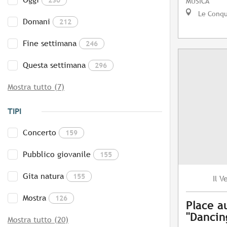
MUSICA
Le Conq
Domani
212
Fine settimana
246
Questa settimana
296
Mostra tutto (7)
TIPI
Concerto
159
Pubblico giovanile
155
Gita natura
155
V
Il
Mostra
126
Place a
"Dancing
Mostra tutto (20)