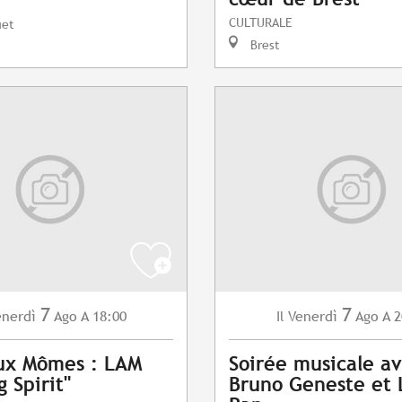
CULTURALE
uet
Brest
7
7
enerdì
Ago
A 18:00
Venerdì
Ago
A 2
Il
ux Mômes : LAM
Soirée musicale a
 Spirit"
Bruno Geneste et 