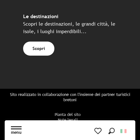
Le destinazioni
Scopri le destinazioni, le grandi città, le
isole, i luoghi imperdibili...
Scopri
Sito realizzato in collaborazione con l'insieme dei partner turistici
bretoni
Pianta del sito
Note legali
Politica di riservatezza
Politica sui cookie
menu
Impostazioni dei cookie
Ricerca
Voir les favoris