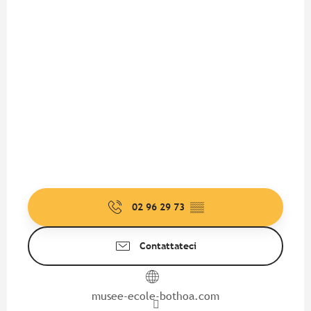
02 96 29 73
▒▒
Contattateci
musee-ecole-bothoa.com