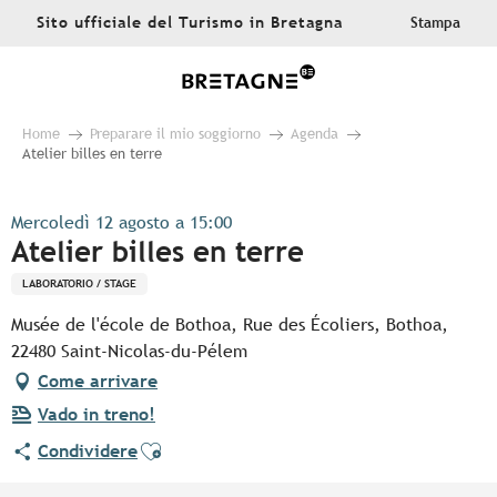
Aller
Sito ufficiale del Turismo in Bretagna
Stampa
au
contenu
principal
Home
Preparare il mio soggiorno
Agenda
Atelier billes en terre
Mercoledì 12 agosto a 15:00
Atelier billes en terre
LABORATORIO / STAGE
Musée de l'école de Bothoa, Rue des Écoliers, Bothoa,
22480 Saint-Nicolas-du-Pélem
Come arrivare
Vado in treno!
Ajouter aux favoris
Condividere