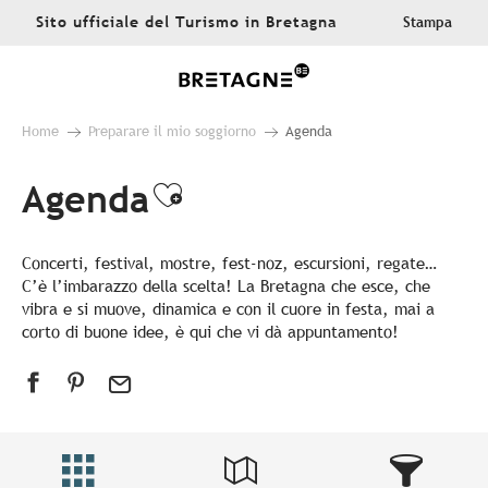
Aller
Sito ufficiale del Turismo in Bretagna
Stampa
au
contenu
principal
Home
Preparare il mio soggiorno
Agenda
Agenda
Ajouter aux favoris
Concerti, festival, mostre, fest-noz, escursioni, regate…
C’è l’imbarazzo della scelta! La Bretagna che esce, che
vibra e si muove, dinamica e con il cuore in festa, mai a
corto di buone idee, è qui che vi dà appuntamento!