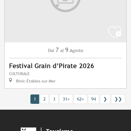
7
9
Agosto
Dal
al
Festival Grain d’Pirate 2026
CULTURALE
Binic-Étables-sur-Mer
1
2
3
31+
62+
94
❯
❯❯