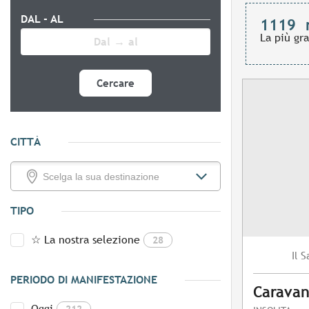
DAL - AL
1119
La più gr
Cercare
CITTÀ
TIPO
☆ La nostra selezione
28
S
Il
PERIODO DI MANIFESTAZIONE
Caravan
Oggi
212