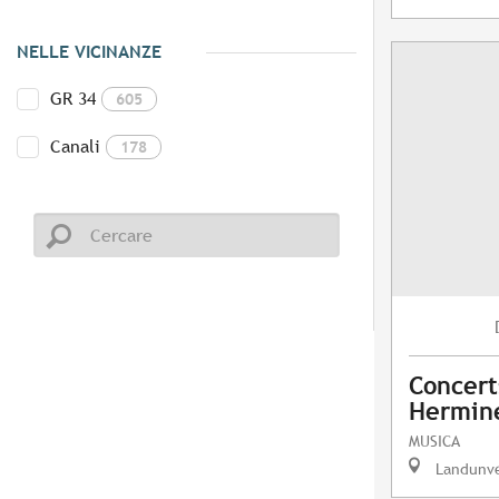
NELLE VICINANZE
GR 34
605
Canali
178
Concert
Hermin
MUSICA
Landunv