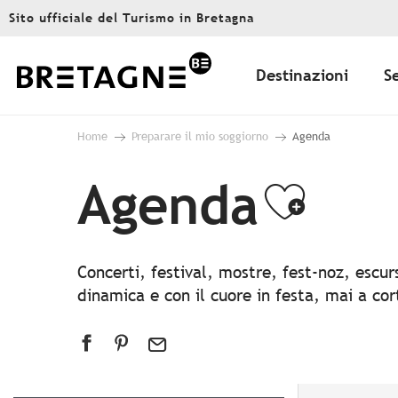
Aller
Sito ufficiale del Turismo in Bretagna
au
contenu
principal
Destinazioni
S
Home
Preparare il mio soggiorno
Agenda
Agenda
Ajout
Concerti, festival, mostre, fest-noz, escu
dinamica e con il cuore in festa, mai a co