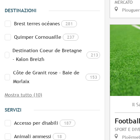
MERCATO
Plouguer
DESTINAZIONI
Brest terres océanes
281
Quimper Cornouaille
237
Destination Coeur de Bretagne
213
- Kalon Breizh
Côte de Granit rose - Baie de
153
Morlaix
Mostra tutto (10)
S
Il
SERVIZI
Footbal
Accesso per disabili
187
SPORT E DIV
Animali ammessi
18
Ploërmel