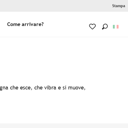
Stampa
Come arrivare?
Ricerca
Voir les favoris
agna che esce, che vibra e si muove,