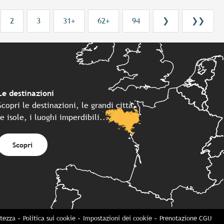
2
3
31+
62+
94
❯
❯❯
Le destinazioni
Scopri le destinazioni, le grandi città,
le isole, i luoghi imperdibili...
Scopri
atezza
Politica sui cookie
Impostazioni dei cookie
Prenotazione CGU