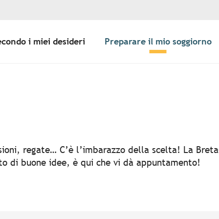
econdo i miei desideri
Preparare il mio soggiorno
er aux favoris
rsioni, regate… C’è l’imbarazzo della scelta! La Bret
rto di buone idee, è qui che vi dà appuntamento!