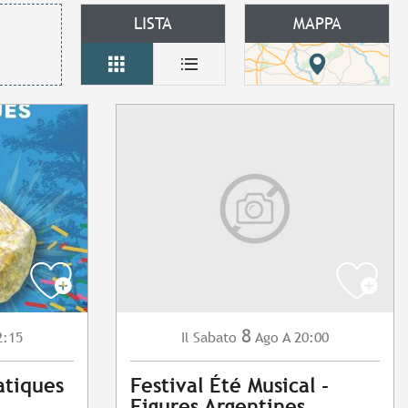
LISTA
MAPPA
8
2:15
Sabato
Ago
A 20:00
Il
atiques
Festival Été Musical -
Figures Argentines