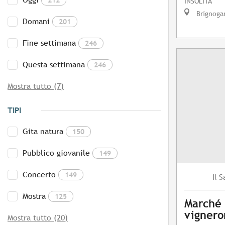
INSOLITA
Brignoga
Domani
201
Fine settimana
246
Questa settimana
246
Mostra tutto (7)
TIPI
Gita natura
150
Pubblico giovanile
149
Concerto
149
S
Il
Mostra
125
Marché 
vignero
Mostra tutto (20)