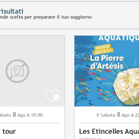
risultati
ande scelta per preparare il tuo soggiorno
8
8
abato
Ago
A 18:00
Sabato
Ago
A 2
Il
 tour
Les Etincelles Aqu