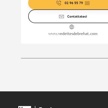
02 96 55 79
▒▒
Contattateci
www.vedettesdebrehat.com