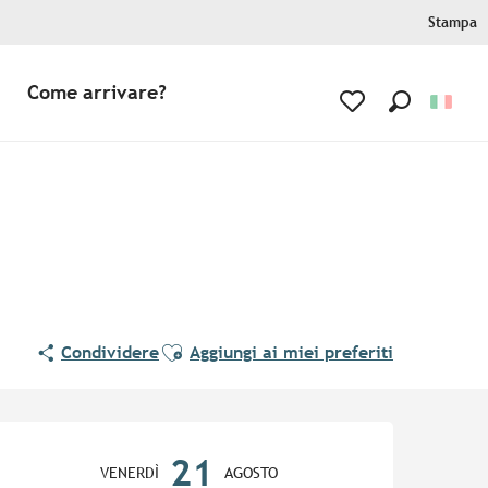
Stampa
Come arrivare?
Ricerca
Voir les favoris
Ajouter aux favoris
Condividere
Aggiungi ai miei preferiti
Orari e contatti
21
VENERDÌ
AGOSTO