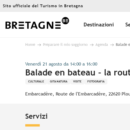
Aller
Sito ufficiale del Turismo in Bretagna
au
contenu
principal
Destinazioni
S
Home
Preparare il mio soggiorno
Agenda
Balade e
Venerdì 21 agosto da 14:00 a 16:00
Balade en bateau - la rou
CULTURALE
GITA NATURA
VISITE
FOTOGRAFIA
Embarcadère, Route de l'Embarcadère, 22620 Plo
Servizi