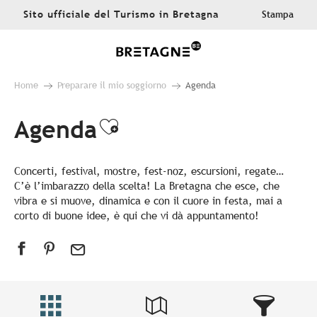
Aller
Sito ufficiale del Turismo in Bretagna
Stampa
au
contenu
principal
Home
Preparare il mio soggiorno
Agenda
Agenda
Ajouter aux favoris
Concerti, festival, mostre, fest-noz, escursioni, regate…
C’è l’imbarazzo della scelta! La Bretagna che esce, che
vibra e si muove, dinamica e con il cuore in festa, mai a
corto di buone idee, è qui che vi dà appuntamento!