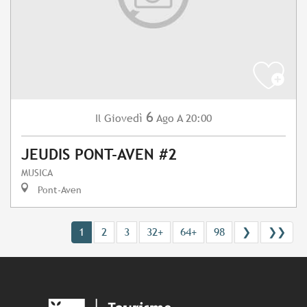
6
Giovedì
Ago
A 20:00
Il
JEUDIS PONT-AVEN #2
MUSICA
Pont-Aven
1
2
3
32+
64+
98
❯
❯❯